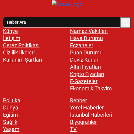
Künye
Namaz Vakitleri
İletişim
Hava Durumu
Çerez Politikası
Eczaneler
Gizlilik İlkeleri
Puan Durumu
Kullanım Şartları
Döviz Kurları
Altın Fiyatları
Kripto Fiyatları
E-Gazeteler
Ekonomik Takvim
Politika
Rehber
Dünya
Yerel Haberler
Eğitim
İstanbul Haberleri
Sağlık
Biyografiler
Yaşam
TV