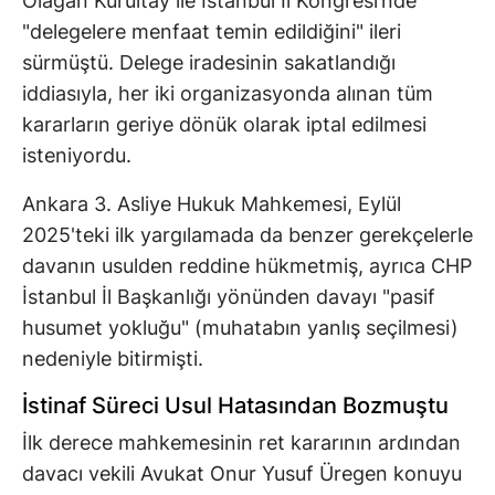
Olağan Kurultay ile İstanbul İl Kongresi’nde
"delegelere menfaat temin edildiğini" ileri
sürmüştü. Delege iradesinin sakatlandığı
iddiasıyla, her iki organizasyonda alınan tüm
kararların geriye dönük olarak iptal edilmesi
isteniyordu.
Ankara 3. Asliye Hukuk Mahkemesi, Eylül
2025'teki ilk yargılamada da benzer gerekçelerle
davanın usulden reddine hükmetmiş, ayrıca CHP
İstanbul İl Başkanlığı yönünden davayı "pasif
husumet yokluğu" (muhatabın yanlış seçilmesi)
nedeniyle bitirmişti.
İstinaf Süreci Usul Hatasından Bozmuştu
İlk derece mahkemesinin ret kararının ardından
davacı vekili Avukat Onur Yusuf Üregen konuyu