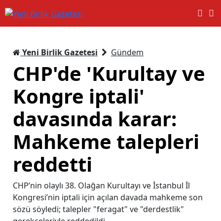
Yeni Birlik Gazetesi
Gündem
CHP'de 'Kurultay ve
Kongre iptali'
davasında karar:
Mahkeme talepleri
reddetti
CHP’nin olaylı 38. Olağan Kurultayı ve İstanbul İl
Kongresi’nin iptali için açılan davada mahkeme son
sözü söyledi; talepler "feragat" ve "derdestlik"
gerekçeleriyle reddedildi.