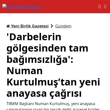
Yeni Birlik Gazetesi
Gündem
'Darbelerin
gölgesinden tam
bağımsızlığa':
Numan
Kurtulmuş’tan yeni
anayasa çağrısı
TBMM Başkanı Numan Kurtulmuş, yeni anayasa
çalışmalarının siyasi bir tercih değil, küresel krizler