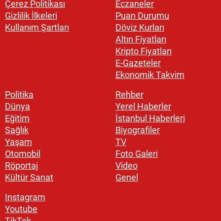
Çerez Politikası
Eczaneler
Gizlilik İlkeleri
Puan Durumu
Kullanım Şartları
Döviz Kurları
Altın Fiyatları
Kripto Fiyatları
E-Gazeteler
Ekonomik Takvim
Politika
Rehber
Dünya
Yerel Haberler
Eğitim
İstanbul Haberleri
Sağlık
Biyografiler
Yaşam
TV
Otomobil
Foto Galeri
Röportaj
Video
Kültür Sanat
Genel
Instagram
Youtube
TikTok