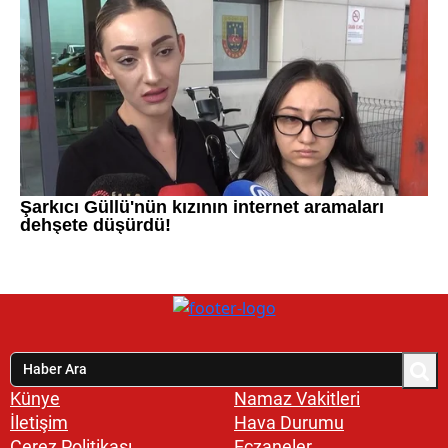
Künye
Namaz Vakitleri
İletişim
Hava Durumu
Çerez Politikası
Eczaneler