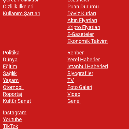
Gizlilik İlkeleri
Puan Durumu
Kullanım Şartları
Döviz Kurları
Altın Fiyatları
Kripto Fiyatları
E-Gazeteler
Ekonomik Takvim
Politika
Rehber
Dünya
Yerel Haberler
Eğitim
İstanbul Haberleri
Sağlık
Biyografiler
Yaşam
TV
Otomobil
Foto Galeri
Röportaj
Video
Kültür Sanat
Genel
Instagram
Youtube
TikTok