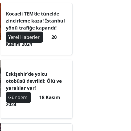
Kocaeli TEM’de tünelde
zincirleme kaza! İstanbul
yönü trafiğe kapandı!
Yerel Haberler
20
Kasım 2024
Eskişehir'de yolcu
otobüsü devrildi: Ölü ve
yaralılar var!
Gündem
18 Kasım
2024