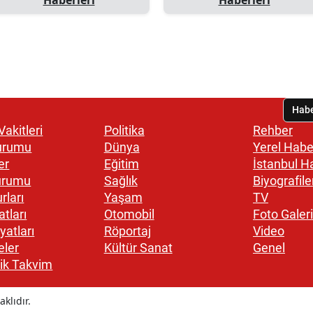
akitleri
Politika
Rehber
urumu
Dünya
Yerel Habe
er
Eğitim
İstanbul H
urumu
Sağlık
Biyografile
rları
Yaşam
TV
atları
Otomobil
Foto Galeri
yatları
Röportaj
Video
eler
Kültür Sanat
Genel
ik Takvim
klıdır.