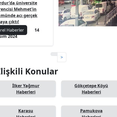
rdur'da üniversite
rencisi Mehmet'in
ümünde acı gerçek
aya çıktı!
erel Haberler
14
sım 2024
>
İlişkili Konular
İlker Yağmur
Gökçetepe Köyü
Haberleri
Haberleri
Karasu
Pamukova
Haberleri
Haberleri