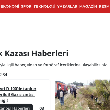
EKONOMİ
SPOR
TEKNOLOJİ
YAZARLAR
MAGAZİN
RESMİ
aberleri
k Kazası Haberleri
la ilgili haber, video ve fotoğraf içeriklerine ulaşabilirsiniz.
2:34
ivri D-100’de tanker
rildi! Gaz sızıntısı
niği!
tanbul Haberleri
03