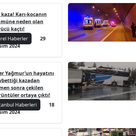
ı kaza! Karı-kocanın
ümüne neden olan
rücü kaçtı!
erel Haberler
29
sım 2024
ker Yağmur’un hayatını
ybettiği kazadan
men sonra çekilen
üntüler ortaya çıktı!
tanbul Haberleri
18
sım 2024