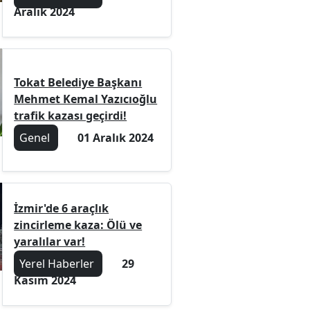
Aralık 2024
Tokat Belediye Başkanı
Mehmet Kemal Yazıcıoğlu
trafik kazası geçirdi!
Genel
01 Aralık 2024
İzmir'de 6 araçlık
zincirleme kaza: Ölü ve
yaralılar var!
Yerel Haberler
29
Kasım 2024