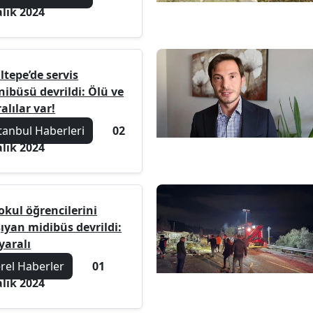
alık 2024
ltepe’de servis
nibüsü devrildi: Ölü ve
alılar var!
tanbul Haberleri
02
alık 2024
okul öğrencilerini
ıyan midibüs devrildi:
yaralı
erel Haberler
01
alık 2024