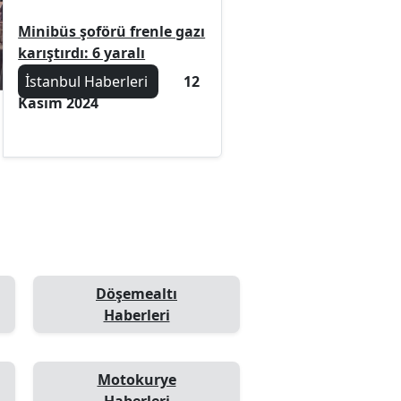
Minibüs şoförü frenle gazı
karıştırdı: 6 yaralı
İstanbul Haberleri
12
Kasım 2024
Döşemealtı
Haberleri
Motokurye
Haberleri