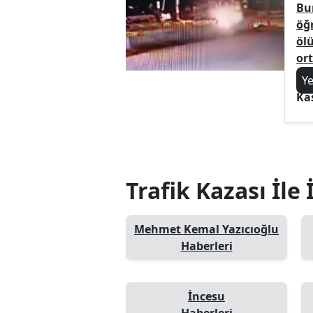
Bu
öğ
öl
ort
Y
Ka
Trafik Kazası İle 
Mehmet Kemal Yazıcıoğlu
Haberleri
İncesu
Haberleri