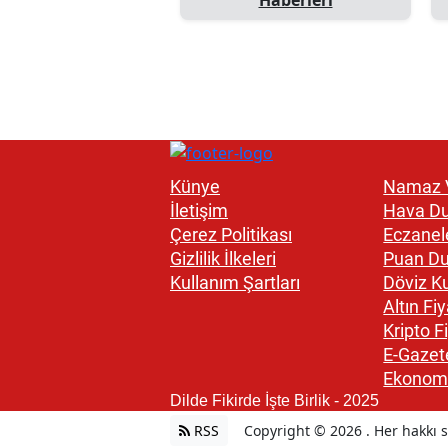
Künye
Namaz V
İletişim
Hava D
Çerez Politikası
Eczanel
Gizlilik İlkeleri
Puan D
Kullanım Şartları
Döviz Ku
Altın Fiy
Kripto Fi
E-Gazet
Ekonom
Dilde Fikirde İşte Birlik - 2025
RSS
Copyright © 2026 . Her hakkı sa