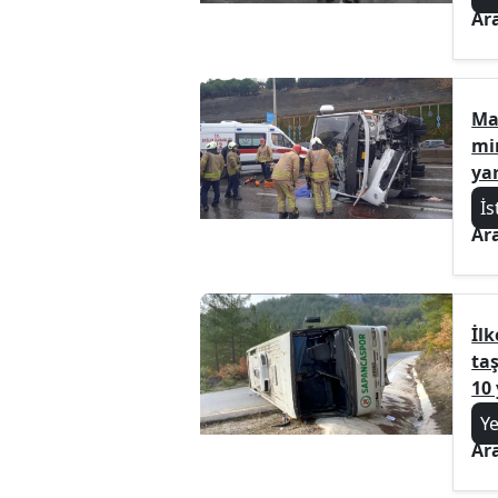
Ar
Ma
mi
yar
İs
Ar
İlk
taş
10 
Y
Ar