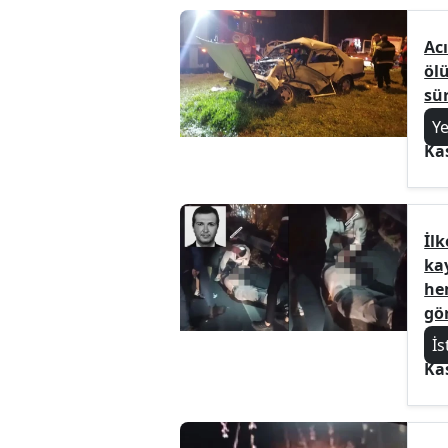
Ac
öl
sü
Y
Ka
İl
ka
he
gör
İs
Ka