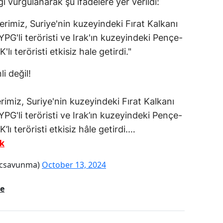
ğı vurgulanarak şu ifadelere yer verildi:
rimiz, Suriye'nin kuzeyindeki Fırat Kalkanı
YPG'li teröristi ve Irak'ın kuzeyindeki Pençe-
'lı teröristi etkisiz hale getirdi."
li değil!
rimiz, Suriye'nin kuzeyindeki Fırat Kalkanı
YPG'li teröristi ve Irak’ın kuzeyindeki Pençe-
’lı teröristi etkisiz hâle getirdi.…
k
@tcsavunma)
October 13, 2024
ye