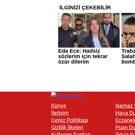
Künye
Namaz V
İletişim
Hava D
Çerez Politikası
Eczanel
Gizlilik İlkeleri
Puan D
Kullanım Şartları
Döviz Ku