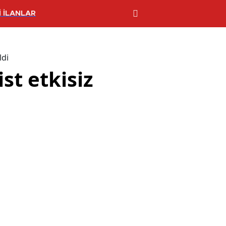
 İLANLAR
ldi
st etkisiz