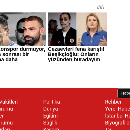
akitleri
Politika
Rehber
urumu
Dünya
Yerel Habe
er
Eğitim
İstanbul H
urumu
Sağlık
Biyografile
rları
Yaşam
TV