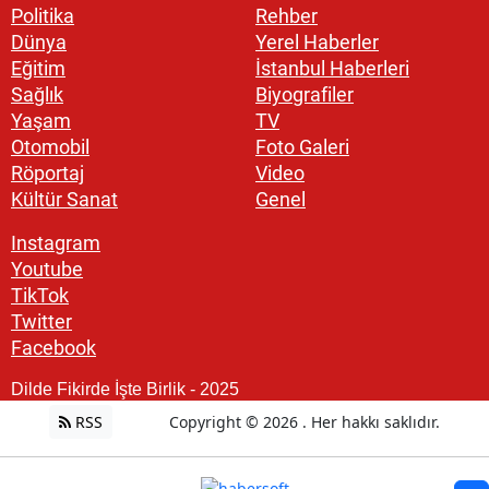
Politika
Rehber
Dünya
Yerel Haberler
Eğitim
İstanbul Haberleri
Sağlık
Biyografiler
Yaşam
TV
Otomobil
Foto Galeri
Röportaj
Video
Kültür Sanat
Genel
Instagram
Youtube
TikTok
Twitter
Facebook
Dilde Fikirde İşte Birlik - 2025
RSS
Copyright © 2026 . Her hakkı saklıdır.