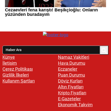
Künye
Namaz Vakitleri
İletişim
Hava Durumu
Çerez Politikası
Eczaneler
Gizlilik İlkeleri
Puan Durumu
Kullanım Şartları
Döviz Kurları
Altın Fiyatları
Kripto Fiyatları
E-Gazeteler
Ekonomik Takvim