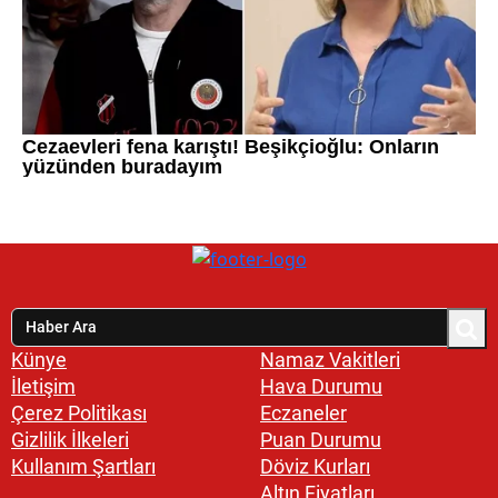
Künye
Namaz Vakitleri
İletişim
Hava Durumu
Çerez Politikası
Eczaneler
Gizlilik İlkeleri
Puan Durumu
Kullanım Şartları
Döviz Kurları
Altın Fiyatları