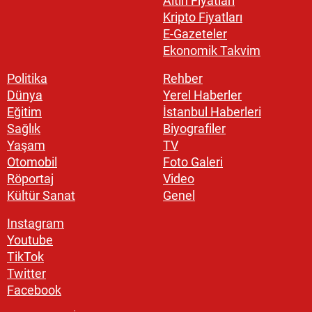
Altın Fiyatları
Kripto Fiyatları
E-Gazeteler
Ekonomik Takvim
Politika
Rehber
Dünya
Yerel Haberler
Eğitim
İstanbul Haberleri
Sağlık
Biyografiler
Yaşam
TV
Otomobil
Foto Galeri
Röportaj
Video
Kültür Sanat
Genel
Instagram
Youtube
TikTok
Twitter
Facebook