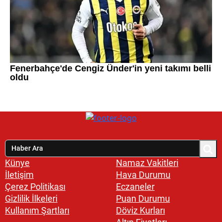
Künye
Namaz Vakitleri
İletişim
Hava Durumu
Çerez Politikası
Eczaneler
Gizlilik İlkeleri
Puan Durumu
Kullanım Şartları
Döviz Kurları