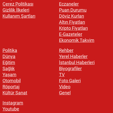
Çerez Politikası
Eczaneler
Gizlilik İlkeleri
Puan Durumu
Kullanım Şartları
Döviz Kurları
Altın Fiyatları
Kripto Fiyatları
E-Gazeteler
Ekonomik Takvim
Politika
Rehber
Dünya
Yerel Haberler
Eğitim
İstanbul Haberleri
Sağlık
Biyografiler
Yaşam
TV
Otomobil
Foto Galeri
Röportaj
Video
Kültür Sanat
Genel
Instagram
Youtube