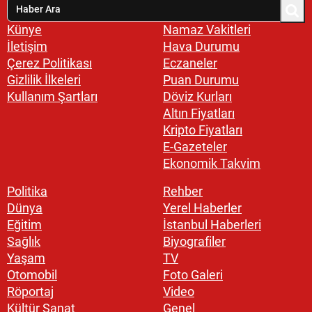
Künye
Namaz Vakitleri
İletişim
Hava Durumu
Çerez Politikası
Eczaneler
Gizlilik İlkeleri
Puan Durumu
Kullanım Şartları
Döviz Kurları
Altın Fiyatları
Kripto Fiyatları
E-Gazeteler
Ekonomik Takvim
Politika
Rehber
Dünya
Yerel Haberler
Eğitim
İstanbul Haberleri
Sağlık
Biyografiler
Yaşam
TV
Otomobil
Foto Galeri
Röportaj
Video
Kültür Sanat
Genel