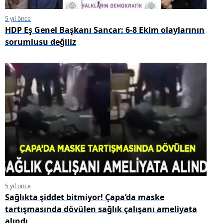
5 yıl önce
HDP Eş Genel Başkanı Sancar: 6-8 Ekim olaylarının
sorumlusu değiliz
5 yıl önce
Sağlıkta şiddet bitmiyor! Çapa’da maske
tartışmasında dövülen sağlık çalışanı ameliyata
alındı