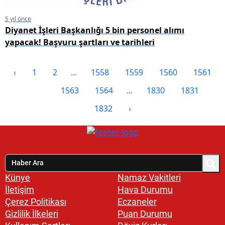
5 yıl önce
Diyanet İşleri Başkanlığı 5 bin personel alımı
yapacak! Başvuru şartları ve tarihleri
‹
1
2
...
1558
1559
1560
1561
1562
1563
1564
...
1830
1831
1832
›
Künye
Namaz Vakitleri
İletişim
Hava Durumu
Çerez Politikası
Eczaneler
Gizlilik İlkeleri
Puan Durumu