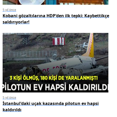
5 yıl önce
Kobani gözaltılarına HDP'den ilk tepki: Kaybettikçe
saldırıyorlar!
5 yıl önce
İstanbul'daki uçak kazasında pilotun ev hapsi
kaldırıldı