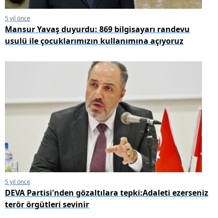
5 yıl önce
Mansur Yavaş duyurdu: 869 bilgisayarı randevu
usulü ile çocuklarımızın kullanımına açıyoruz
5 yıl önce
DEVA Partisi'nden gözaltılara tepki:Adaleti ezerseniz
terör örgütleri sevinir