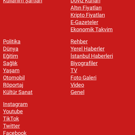
Kullanım Şartları
Döviz Kurları
Altın Fiyatları
Kripto Fiyatları
E-Gazeteler
Ekonomik Takvim
Politika
Rehber
Dünya
Yerel Haberler
Eğitim
İstanbul Haberleri
Sağlık
Biyografiler
Yaşam
TV
Otomobil
Foto Galeri
Röportaj
Video
Kültür Sanat
Genel
Instagram
Youtube
TikTok
Twitter
Facebook