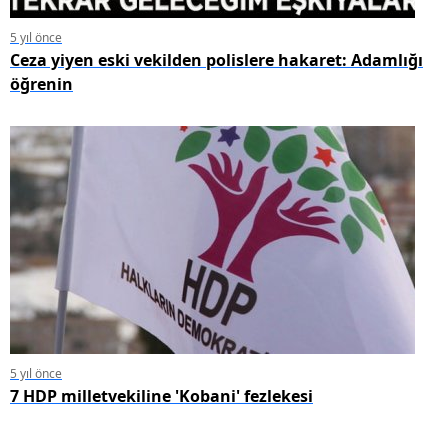
5 yıl önce
Ceza yiyen eski vekilden polislere hakaret: Adamlığı
öğrenin
5 yıl önce
7 HDP milletvekiline 'Kobani' fezlekesi