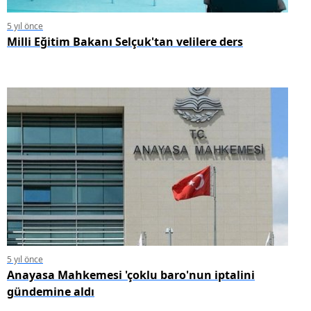
5 yıl önce
Milli Eğitim Bakanı Selçuk'tan velilere ders
5 yıl önce
Anayasa Mahkemesi 'çoklu baro'nun iptalini
gündemine aldı