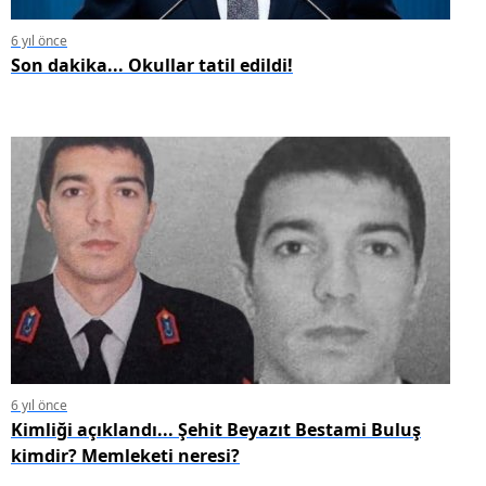
6 yıl önce
Son dakika... Okullar tatil edildi!
6 yıl önce
Kimliği açıklandı... Şehit Beyazıt Bestami Buluş
kimdir? Memleketi neresi?