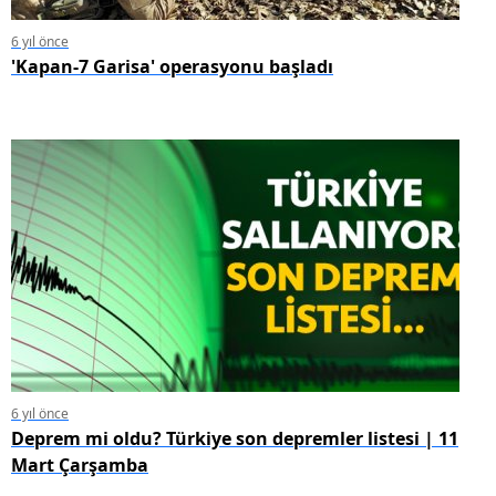
6 yıl önce
'Kapan-7 Garisa' operasyonu başladı
6 yıl önce
Deprem mi oldu? Türkiye son depremler listesi | 11
Mart Çarşamba