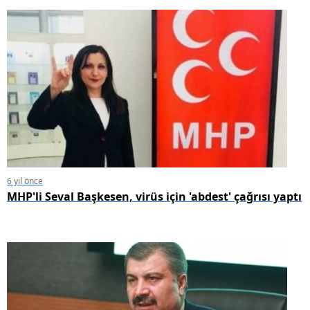
6 yıl önce
MHP'li Seval Başkesen, virüs için 'abdest' çağrısı yaptı