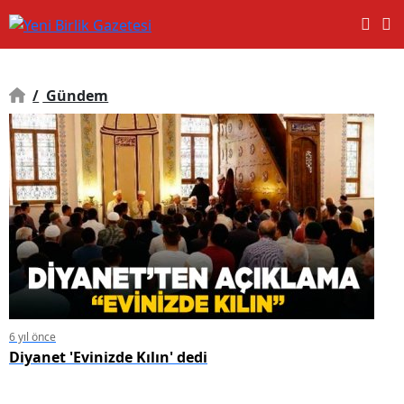
/
Gündem
6 yıl önce
Diyanet 'Evinizde Kılın' dedi