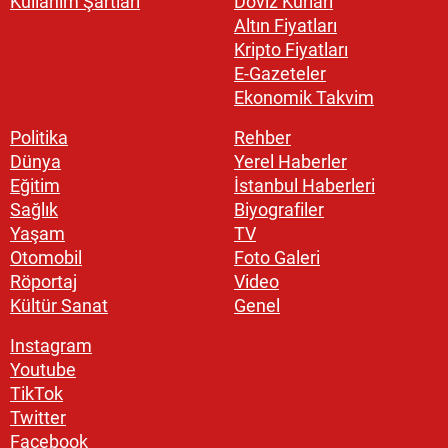
Kullanım Şartları
Döviz Kurları
Altın Fiyatları
Kripto Fiyatları
E-Gazeteler
Ekonomik Takvim
Politika
Rehber
Dünya
Yerel Haberler
Eğitim
İstanbul Haberleri
Sağlık
Biyografiler
Yaşam
TV
Otomobil
Foto Galeri
Röportaj
Video
Kültür Sanat
Genel
Instagram
Youtube
TikTok
Twitter
Facebook