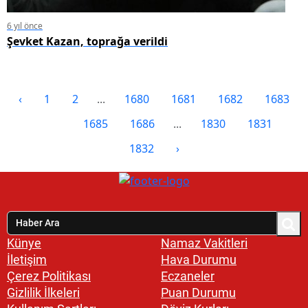
6 yıl önce
Şevket Kazan, toprağa verildi
‹
1
2
...
1680
1681
1682
1683
1684
1685
1686
...
1830
1831
1832
›
Künye
Namaz Vakitleri
İletişim
Hava Durumu
Çerez Politikası
Eczaneler
Gizlilik İlkeleri
Puan Durumu