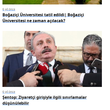
6 yıl önce
Boğaziçi Üniversitesi tatil edildi| Boğaziçi
Üniversitesi ne zaman açılacak?
6 yıl önce
Şentop: Ziyaretçi girişiyle ilgili sınırlamalar
düşünülebilir