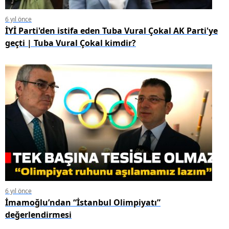
6 yıl önce
İYİ Parti'den istifa eden Tuba Vural Çokal AK Parti'ye
geçti | Tuba Vural Çokal kimdir?
6 yıl önce
İmamoğlu’ndan “İstanbul Olimpiyatı”
değerlendirmesi