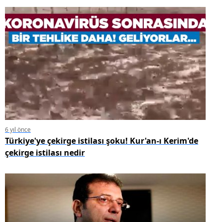
6 yıl önce
Türkiye'ye çekirge istilası şoku! Kur'an-ı Kerim'de
çekirge istilası nedir