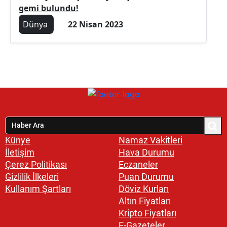
gemi bulundu!
Dünya
22 Nisan 2023
Künye
Namaz Vakitleri
İletişim
Hava Durumu
Çerez Politikası
Eczaneler
Gizlilik İlkeleri
Puan Durumu
Kullanım Şartları
Döviz Kurları
Altın Fiyatları
Kripto Fiyatları
E-Gazeteler