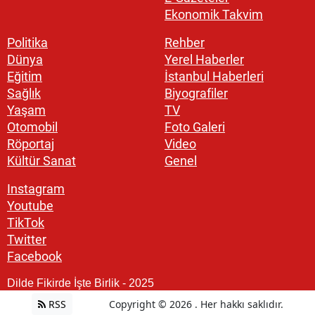
Ekonomik Takvim
Politika
Rehber
Dünya
Yerel Haberler
Eğitim
İstanbul Haberleri
Sağlık
Biyografiler
Yaşam
TV
Otomobil
Foto Galeri
Röportaj
Video
Kültür Sanat
Genel
Instagram
Youtube
TikTok
Twitter
Facebook
Dilde Fikirde İşte Birlik - 2025
RSS
Copyright © 2026 . Her hakkı saklıdır.