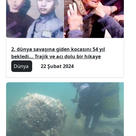
2. dünya savaşına giden kocasını 54 yıl
bekledi... Trajik ve acı dolu bir hikaye
Dünya
22 Şubat 2024