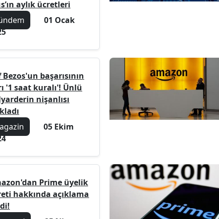
s’ın aylık ücretleri
ündem
01 Ocak
25
f Bezos'un başarısının
rı '1 saat kuralı'! Ünlü
yarderin nişanlısı
kladı
agazin
05 Ekim
24
azon'dan Prime üyelik
reti hakkında açıklama
di!