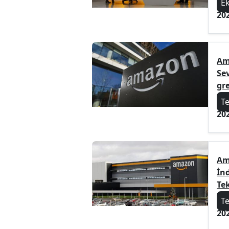
E
20
Am
Sev
gre
T
20
Am
İnd
Te
T
20