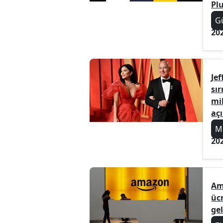
Plu
G
20
Jef
sır
mil
açı
M
20
Am
üc
gel