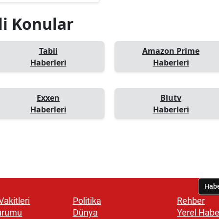
li Konular
Tabii
Amazon Prime
Haberleri
Haberleri
Exxen
Blutv
Haberleri
Haberleri
akitleri
Politika
Rehber
urumu
Dünya
Yerel Habe