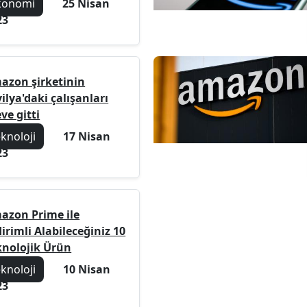
konomi
25 Nisan
23
azon şirketinin
ilya'daki çalışanları
ve gitti
eknoloji
17 Nisan
23
azon Prime ile
irimli Alabileceğiniz 10
knolojik Ürün
eknoloji
10 Nisan
23