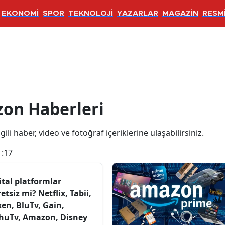
EKONOMİ
SPOR
TEKNOLOJİ
YAZARLAR
MAGAZİN
RESMİ
eri
on Haberleri
ili haber, video ve fotoğraf içeriklerine ulaşabilirsiniz.
1:17
ital platformlar
etsiz mi? Netflix, Tabii,
xen, BluTv, Gain,
huTv, Amazon, Disney