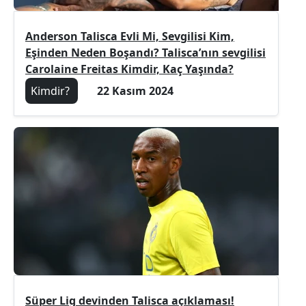
Anderson Talisca Evli Mi, Sevgilisi Kim,
Eşinden Neden Boşandı? Talisca’nın sevgilisi
Carolaine Freitas Kimdir, Kaç Yaşında?
Kimdir?
22 Kasım 2024
Süper Lig devinden Talisca açıklaması!