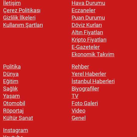
İletişim
Hava Durumu
Çerez Politikası
Eczaneler
Gizlilik İlkeleri
Puan Durumu
Kullanım Şartları
Döviz Kurları
Altın Fiyatları
Kripto Fiyatları
E-Gazeteler
Ekonomik Takvim
Politika
Rehber
Dünya
Yerel Haberler
Eğitim
İstanbul Haberleri
Sağlık
Biyografiler
Yaşam
TV
Otomobil
Foto Galeri
Röportaj
Video
Kültür Sanat
Genel
Instagram