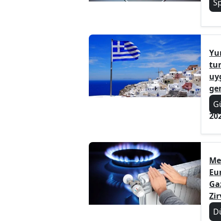
S
Yu
tur
uy
ge
G
20
Me
Eu
Gaz
Zir
D