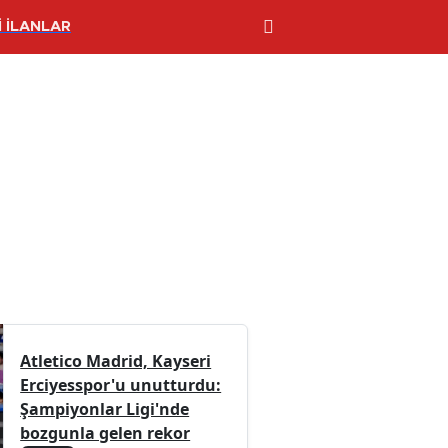
 İLANLAR
Atletico Madrid, Kayseri
Erciyesspor'u unutturdu:
Şampiyonlar Ligi'nde
bozgunla gelen rekor