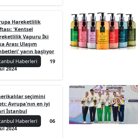
rupa Hareketlilik
tası: 'Kentsel
eketlilik Vapuru İki
ka Arası Ulaşım
betleri' yarın başlıyor
tanbul Haberleri
19
ül 2024
erikalılar seçimini
tı: Avrupa'nın en iyi
hri İstanbul
tanbul Haberleri
06
ül 2024