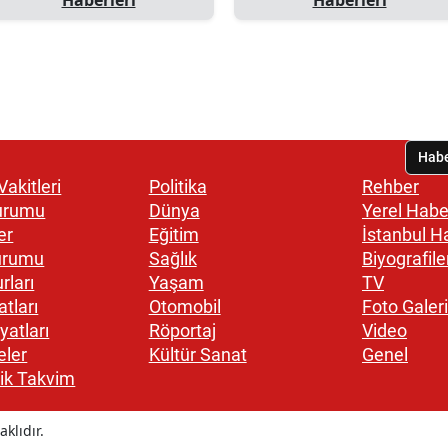
akitleri
Politika
Rehber
urumu
Dünya
Yerel Habe
er
Eğitim
İstanbul H
urumu
Sağlık
Biyografile
rları
Yaşam
TV
atları
Otomobil
Foto Galeri
yatları
Röportaj
Video
eler
Kültür Sanat
Genel
ik Takvim
klıdır.