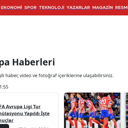
EKONOMİ
SPOR
TEKNOLOJİ
YAZARLAR
MAGAZİN
RESMİ
eri
pa Haberleri
li haber, video ve fotoğraf içeriklerine ulaşabilirsiniz.
1:55
FA Avrupa Ligi Tur
mülasyonu Yapıldı İşte
nuçlar