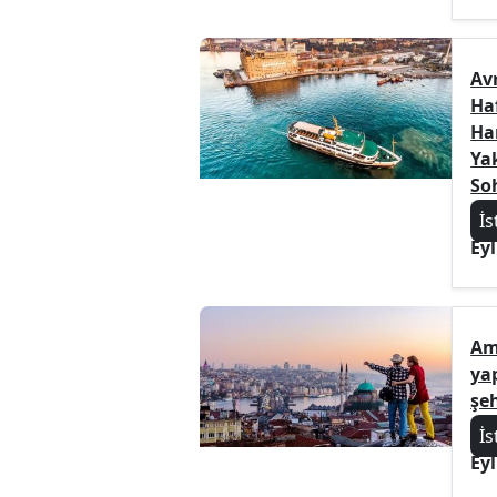
Av
Haf
Har
Ya
Soh
İs
Eyl
Am
yap
şe
İs
Eyl