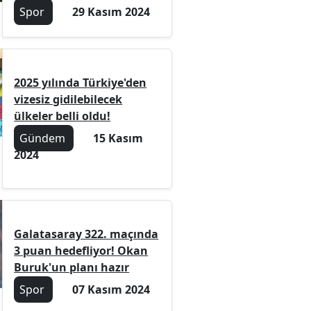
Spor
29 Kasım 2024
2025 yılında Türkiye'den
vizesiz gidilebilecek
ülkeler belli oldu!
Gündem
15 Kasım
2024
Galatasaray 322. maçında
3 puan hedefliyor! Okan
Buruk'un planı hazır
Spor
07 Kasım 2024