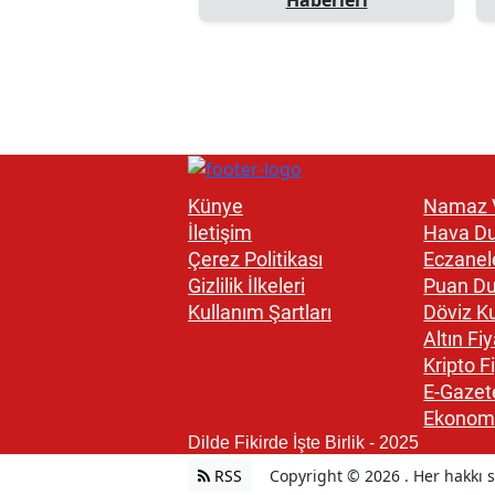
Künye
Namaz V
İletişim
Hava D
Çerez Politikası
Eczanel
Gizlilik İlkeleri
Puan D
Kullanım Şartları
Döviz Ku
Altın Fiy
Kripto Fi
E-Gazet
Ekonom
Dilde Fikirde İşte Birlik - 2025
RSS
Copyright © 2026 . Her hakkı sa