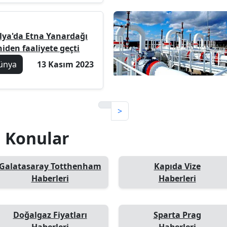
alya'da Etna Yanardağı
iden faaliyete geçti
ünya
13 Kasım 2023
>
li Konular
Galatasaray Totthenham
Kapıda Vize
Haberleri
Haberleri
Doğalgaz Fiyatları
Sparta Prag
Haberleri
Haberleri