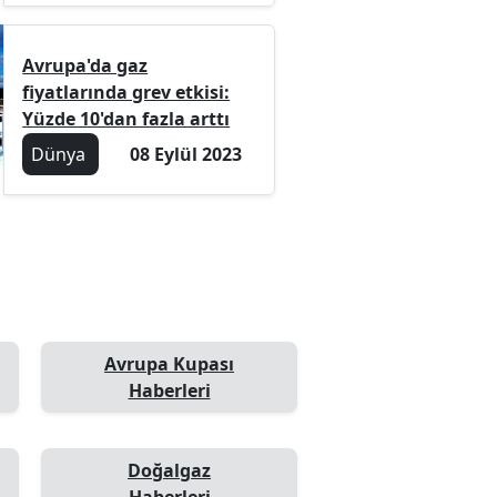
Avrupa'da gaz
fiyatlarında grev etkisi:
Yüzde 10'dan fazla arttı
Dünya
08 Eylül 2023
Avrupa Kupası
Haberleri
Doğalgaz
Haberleri