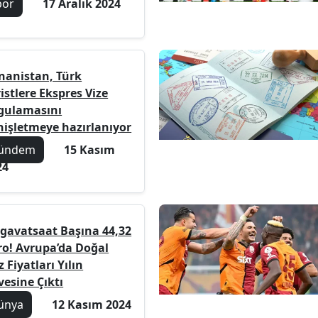
por
17 Aralık 2024
nanistan, Türk
istlere Ekspres Vize
gulamasını
nişletmeye hazırlanıyor
ündem
15 Kasım
24
gavatsaat Başına 44,32
ro! Avrupa’da Doğal
 Fiyatları Yılın
vesine Çıktı
ünya
12 Kasım 2024