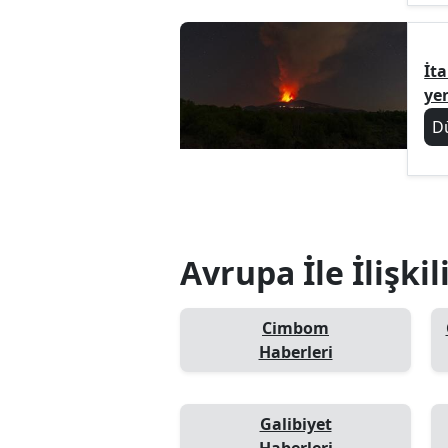
İt
yen
D
Avrupa İle İlişki
Cimbom
Haberleri
Galibiyet
Haberleri