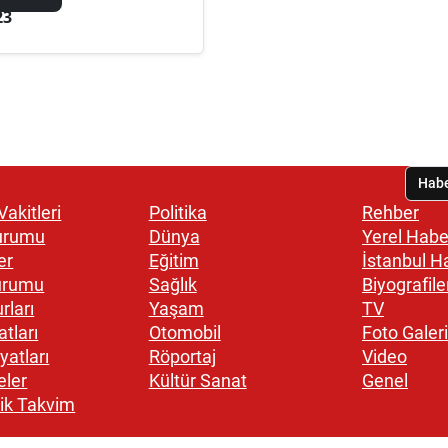
23
akitleri
Politika
Rehber
urumu
Dünya
Yerel Habe
er
Eğitim
İstanbul H
urumu
Sağlık
Biyografile
rları
Yaşam
TV
atları
Otomobil
Foto Galeri
yatları
Röportaj
Video
eler
Kültür Sanat
Genel
ik Takvim