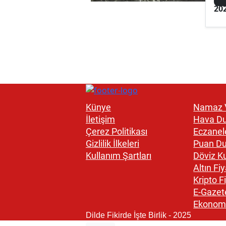
20
Künye
Namaz V
İletişim
Hava D
Çerez Politikası
Eczanel
Gizlilik İlkeleri
Puan D
Kullanım Şartları
Döviz Ku
Altın Fiy
Kripto Fi
E-Gazet
Ekonom
Dilde Fikirde İşte Birlik - 2025