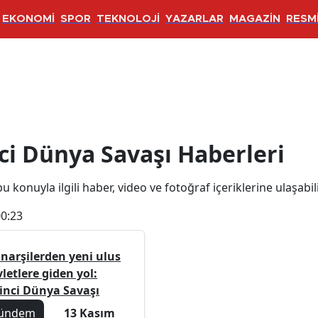
EKONOMİ
SPOR
TEKNOLOJİ
YAZARLAR
MAGAZİN
RESMİ
Savaşı Haberleri
ci Dünya Savaşı Haberleri
u konuyla ilgili haber, video ve fotoğraf içeriklerine ulaşabili
00:23
narşilerden yeni ulus
letlere giden yol:
rinci Dünya Savaşı
ündem
13 Kasım