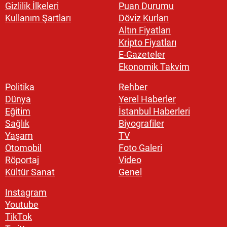
Gizlilik İlkeleri
Puan Durumu
Kullanım Şartları
Döviz Kurları
Altın Fiyatları
Kripto Fiyatları
E-Gazeteler
Ekonomik Takvim
Politika
Rehber
Dünya
Yerel Haberler
Eğitim
İstanbul Haberleri
Sağlık
Biyografiler
Yaşam
TV
Otomobil
Foto Galeri
Röportaj
Video
Kültür Sanat
Genel
Instagram
Youtube
TikTok