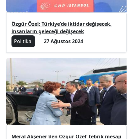
Özgür Özel: Türkiye'de iktidar değişecek,
insanların geleceği değişecek
Politika
27 Ağustos 2024
Meral Akşener'den Özgür Özel' tebrik mesajı