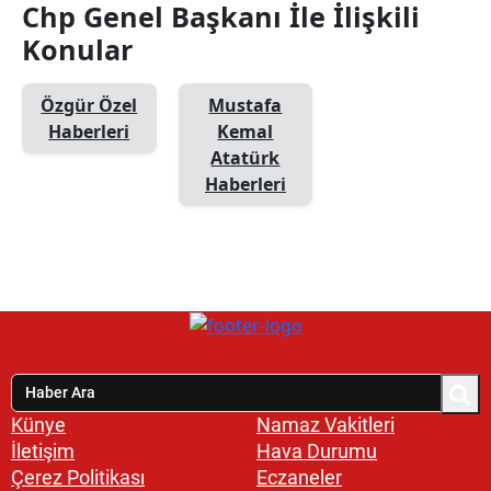
Chp Genel Başkanı İle İlişkili
Konular
Özgür Özel
Mustafa
Haberleri
Kemal
Atatürk
Haberleri
Künye
Namaz Vakitleri
İletişim
Hava Durumu
Çerez Politikası
Eczaneler