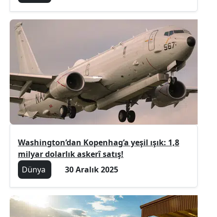
Washington’dan Kopenhag’a yeşil ışık: 1,8
milyar dolarlık askerî satış!
Dünya
30 Aralık 2025