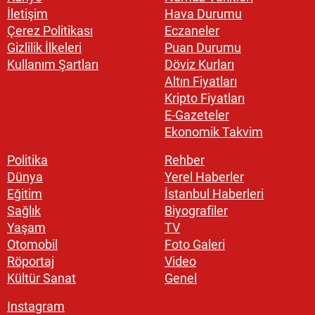
İletişim
Hava Durumu
Çerez Politikası
Eczaneler
Gizlilik İlkeleri
Puan Durumu
Kullanım Şartları
Döviz Kurları
Altın Fiyatları
Kripto Fiyatları
E-Gazeteler
Ekonomik Takvim
Politika
Rehber
Dünya
Yerel Haberler
Eğitim
İstanbul Haberleri
Sağlık
Biyografiler
Yaşam
TV
Otomobil
Foto Galeri
Röportaj
Video
Kültür Sanat
Genel
Instagram