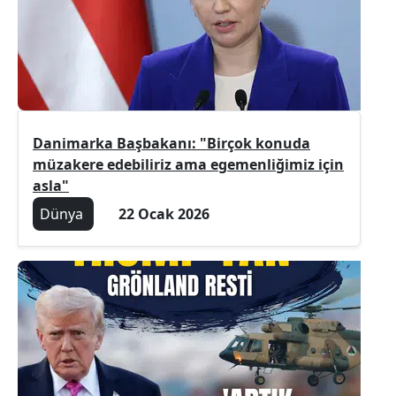
Danimarka Başbakanı: "Birçok konuda
müzakere edebiliriz ama egemenliğimiz için
asla"
Dünya
22 Ocak 2026