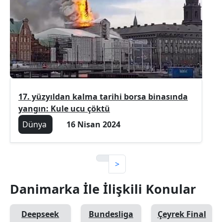
17. yüzyıldan kalma tarihi borsa binasında
yangın: Kule ucu çöktü
Dünya
16 Nisan 2024
>
Danimarka İle İlişkili Konular
Deepseek
Bundesliga
Çeyrek Final