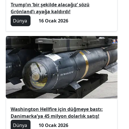
Trump’ın ‘bir şekilde alacağız’ sözü
Grönland’ı ayağa kaldırdı!
Dünya
16 Ocak 2026
Washington Hellfire için düğmeye bastı:
Danimarka’ya 45 milyon dolarlık satış!
Dünya
10 Ocak 2026