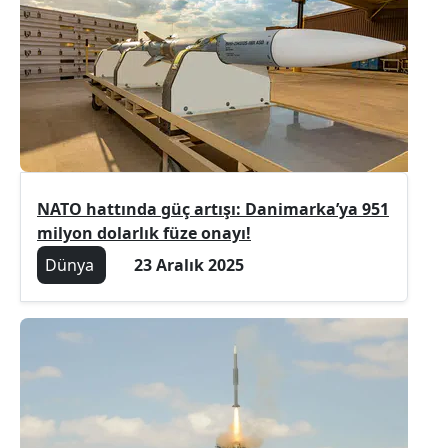
NATO hattında güç artışı: Danimarka’ya 951
milyon dolarlık füze onayı!
Dünya
23 Aralık 2025