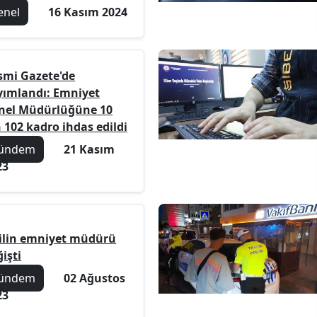
enel
16 Kasım 2024
smi Gazete'de
yımlandı: Emniyet
nel Müdürlüğüne 10
 102 kadro ihdas edildi
ündem
21 Kasım
23
 ilin emniyet müdürü
işti
ündem
02 Ağustos
23