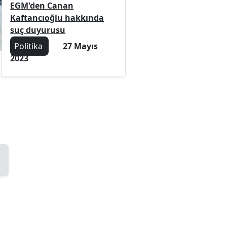
EGM'den Canan
Kaftancıoğlu hakkında
suç duyurusu
Politika
27 Mayıs
2023