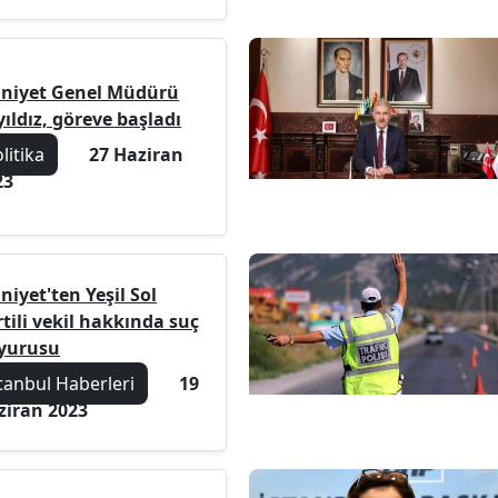
niyet Genel Müdürü
ıldız, göreve başladı
litika
27 Haziran
23
iyet'ten Yeşil Sol
tili vekil hakkında suç
yurusu
tanbul Haberleri
19
ziran 2023