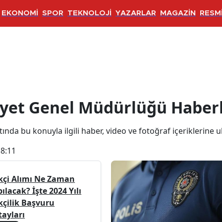
EKONOMİ
SPOR
TEKNOLOJİ
YAZARLAR
MAGAZİN
RESMİ
 Müdürlüğü Haberleri
yet Genel Müdürlüğü Haberl
da bu konuyla ilgili haber, video ve fotoğraf içeriklerine ul
18:11
kçi Alımı Ne Zaman
ılacak? İşte 2024 Yılı
kçilik Başvuru
tayları