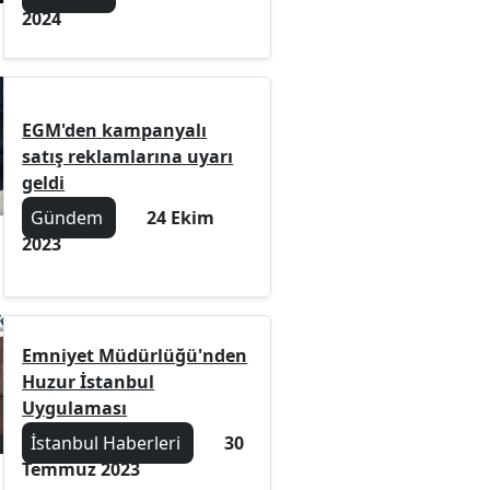
2024
EGM'den kampanyalı
satış reklamlarına uyarı
geldi
Gündem
24 Ekim
2023
Emniyet Müdürlüğü'nden
Huzur İstanbul
Uygulaması
İstanbul Haberleri
30
Temmuz 2023