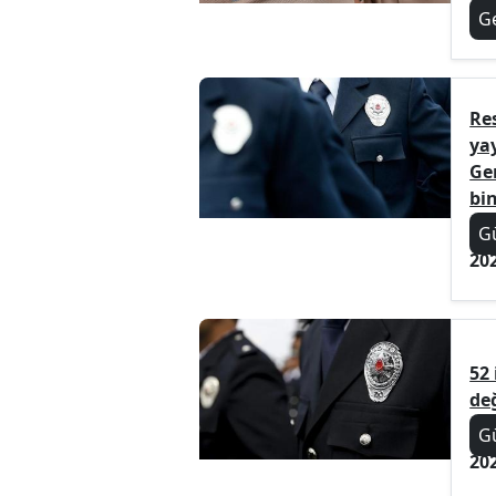
G
Re
ya
Ge
bin
G
20
52
değ
G
20