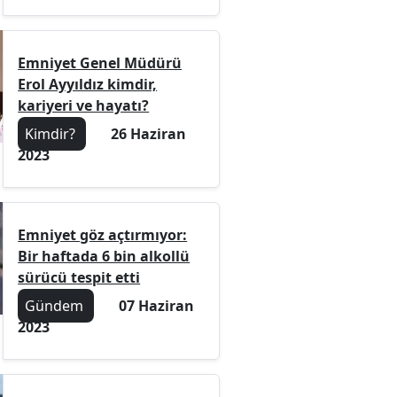
Emniyet Genel Müdürü
Erol Ayyıldız kimdir,
kariyeri ve hayatı?
Kimdir?
26 Haziran
2023
Emniyet göz açtırmıyor:
Bir haftada 6 bin alkollü
sürücü tespit etti
Gündem
07 Haziran
2023