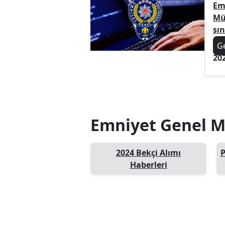
Em
Mü
sı
G
20
Emniyet Genel Mü
2024 Bekçi Alımı
P
Haberleri