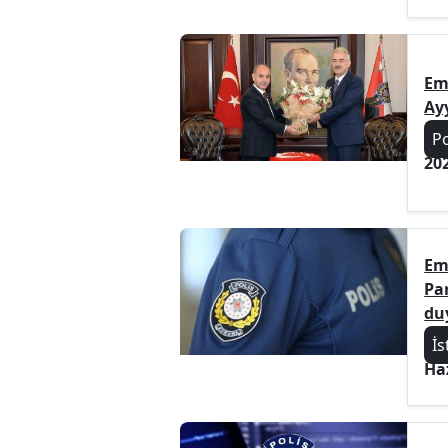
Em
Ayy
Po
20
Emn
Par
du
İs
Ha