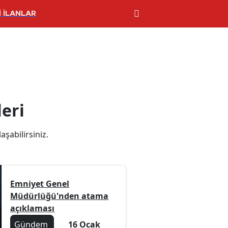
 İLANLAR
eri
aşabilirsiniz.
Emniyet Genel
Müdürlüğü'nden atama
açıklaması
Gündem
16 Ocak