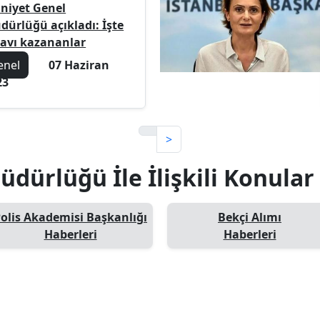
niyet Genel
dürlüğü açıkladı: İşte
navı kazananlar
enel
07 Haziran
23
>
dürlüğü İle İlişkili Konular
olis Akademisi Başkanlığı
Bekçi Alımı
Haberleri
Haberleri