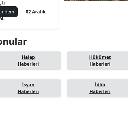
çti
ündem
02 Aralık
24
Konular
Halep
Hükümet
Haberleri
Haberleri
İsyan
İdlib
Haberleri
Haberleri