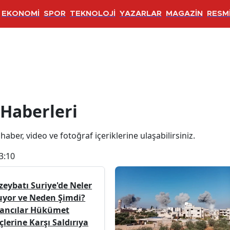
EKONOMİ
SPOR
TEKNOLOJİ
YAZARLAR
MAGAZİN
RESMİ
 Haberleri
 haber, video ve fotoğraf içeriklerine ulaşabilirsiniz.
3:10
zeybatı Suriye'de Neler
uyor ve Neden Şimdi?
yancılar Hükümet
lerine Karşı Saldırıya