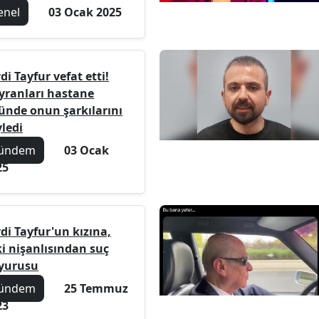
enel
03 Ocak 2025
di Tayfur vefat etti!
yranları hastane
ünde onun şarkılarını
yledi
ündem
03 Ocak
25
di Tayfur'un kızına,
ki nişanlısından suç
yurusu
ündem
25 Temmuz
23