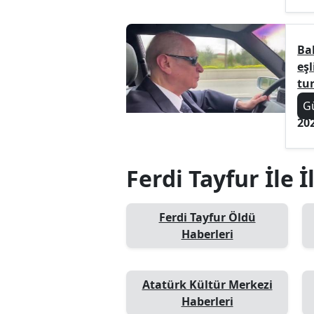
Bah
eş
tur
G
20
Ferdi Tayfur İle İ
Ferdi Tayfur Öldü
Haberleri
Atatürk Kültür Merkezi
Haberleri