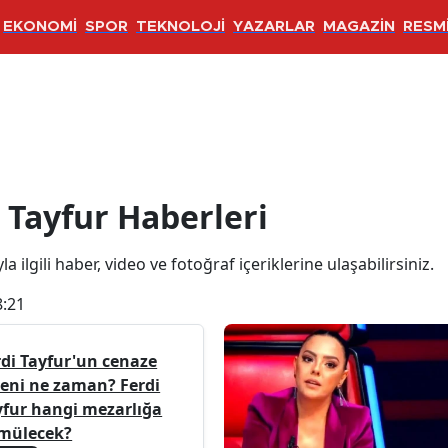
EKONOMİ
SPOR
TEKNOLOJİ
YAZARLAR
MAGAZİN
RESMİ
aberleri
 Tayfur Haberleri
a ilgili haber, video ve fotoğraf içeriklerine ulaşabilirsiniz.
8:21
rdi Tayfur'un cenaze
reni ne zaman? Ferdi
yfur hangi mezarlığa
mülecek?