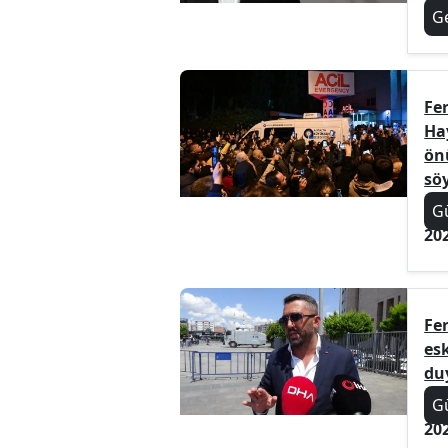
G
Fer
Ha
ön
sö
G
20
Fer
es
du
G
20