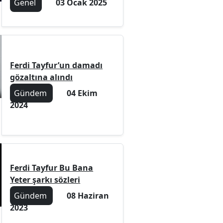
Genel
03 Ocak 2025
Ferdi Tayfur’un damadı
gözaltına alındı
Gündem
04 Ekim
2024
Ferdi Tayfur Bu Bana
Yeter şarkı sözleri
Gündem
08 Haziran
2023