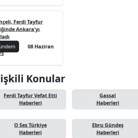
çeli, Ferdi Tayfur
liğinde Ankara'yı
ladı
ündem
08 Haziran
23
lişkili Konular
Ferdi Tayfur Vefat Etti
Gassal
Haberleri
Haberleri
O Ses Türkiye
Ebru Gündeş
Haberleri
Haberleri