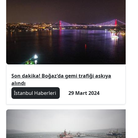
Son dakika! Boğaz'da gemi trafiği askıya
alındı
İstanbul Haberleri
29 Mart 2024