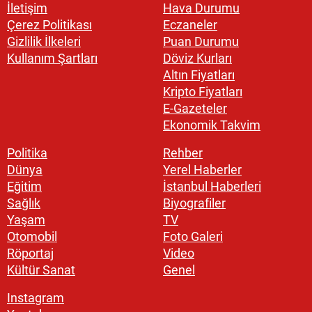
İletişim
Hava Durumu
Çerez Politikası
Eczaneler
Gizlilik İlkeleri
Puan Durumu
Kullanım Şartları
Döviz Kurları
Altın Fiyatları
Kripto Fiyatları
E-Gazeteler
Ekonomik Takvim
Politika
Rehber
Dünya
Yerel Haberler
Eğitim
İstanbul Haberleri
Sağlık
Biyografiler
Yaşam
TV
Otomobil
Foto Galeri
Röportaj
Video
Kültür Sanat
Genel
Instagram