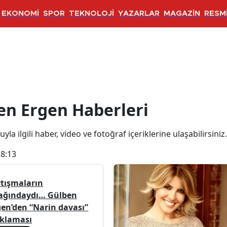
EKONOMİ
SPOR
TEKNOLOJİ
YAZARLAR
MAGAZİN
RESMİ
Haberleri
en Ergen Haberleri
la ilgili haber, video ve fotoğraf içeriklerine ulaşabilirsiniz.
18:13
rtışmaların
ağındaydı… Gülben
gen’den “Narin davası”
ıklaması