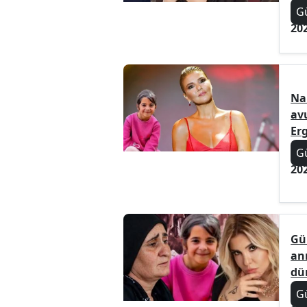
G
20
Na
av
Erg
G
20
Gü
an
dür
G