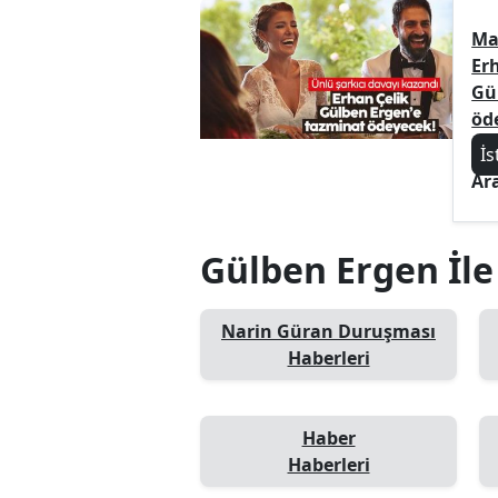
Ma
Erh
Gü
öd
İs
Ar
Gülben Ergen İle 
Narin Güran Duruşması
Haberleri
Haber
Haberleri