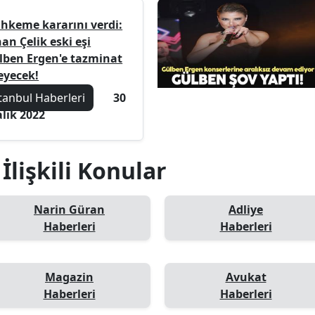
hkeme kararını verdi:
an Çelik eski eşi
lben Ergen'e tazminat
eyecek!
tanbul Haberleri
30
alık 2022
İlişkili Konular
Narin Güran
Adliye
Haberleri
Haberleri
Magazin
Avukat
Haberleri
Haberleri