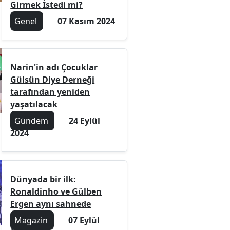
Girmek İstedi mi?
Genel
07 Kasım 2024
Narin'in adı Çocuklar
Gülsün Diye Derneği
tarafından yeniden
yaşatılacak
Gündem
24 Eylül
2024
Dünyada bir ilk:
Ronaldinho ve Gülben
Ergen aynı sahnede
Magazin
07 Eylül