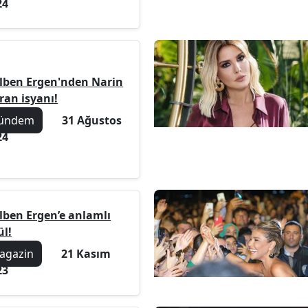
24
lben Ergen'nden Narin
ran isyanı!
ündem
31 Ağustos
24
lben Ergen’e anlamlı
ül!
agazin
21 Kasım
23