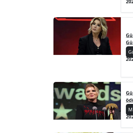
20
Gü
Gü
G
20
Gü
öd
M
20