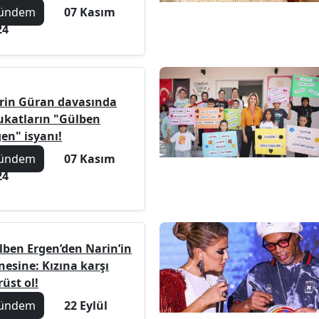
ündem
07 Kasım
24
rin Güran davasında
ukatların "Gülben
en" isyanı!
ündem
07 Kasım
24
lben Ergen’den Narin’in
nesine: Kızına karşı
üst ol!
ündem
22 Eylül