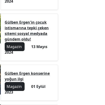
2024
Gülben Ergen'in çocuk
istismarına tepki çeken
sitemi sosyal medyada
gündem oldu!
Magazin
13 Mayıs
2024
Gülben Ergen konserine
yoğun ilgi
Magazin
01 Eylül
2023