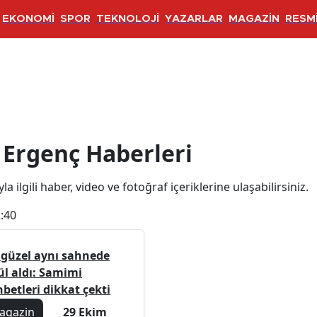
EKONOMİ
SPOR
TEKNOLOJİ
YAZARLAR
MAGAZİN
RESMİ
aberleri
 Ergenç Haberleri
a ilgili haber, video ve fotoğraf içeriklerine ulaşabilirsiniz.
:40
i güzel aynı sahnede
ül aldı: Samimi
betleri dikkat çekti
agazin
29 Ekim