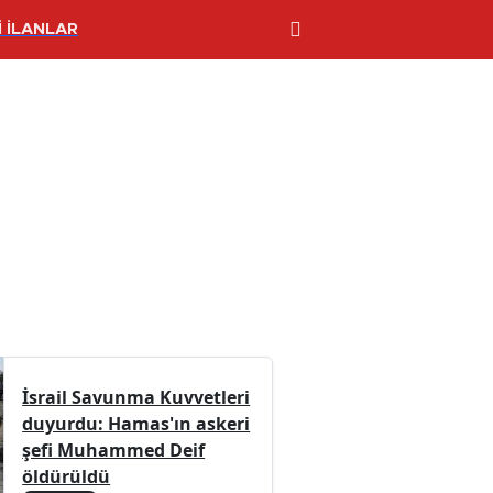
 İLANLAR
İsrail Savunma Kuvvetleri
duyurdu: Hamas'ın askeri
şefi Muhammed Deif
öldürüldü