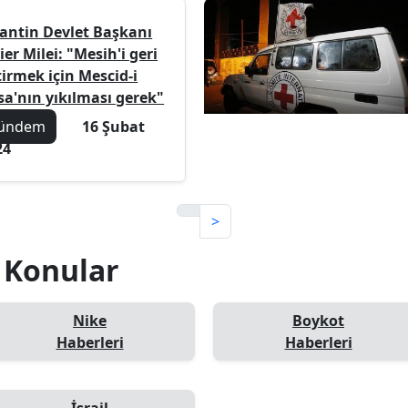
jantin Devlet Başkanı
ier Milei: "Mesih'i geri
tirmek için Mescid-i
sa'nın yıkılması gerek"
ündem
16 Şubat
24
>
i Konular
Nike
Boykot
Haberleri
Haberleri
İsrail