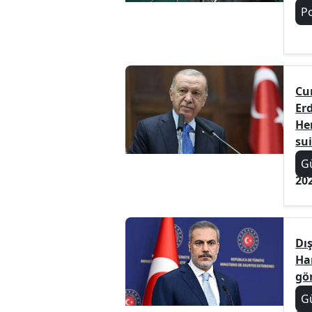
Po
Cu
Er
Hen
su
G
20
Dış
Ha
gö
G