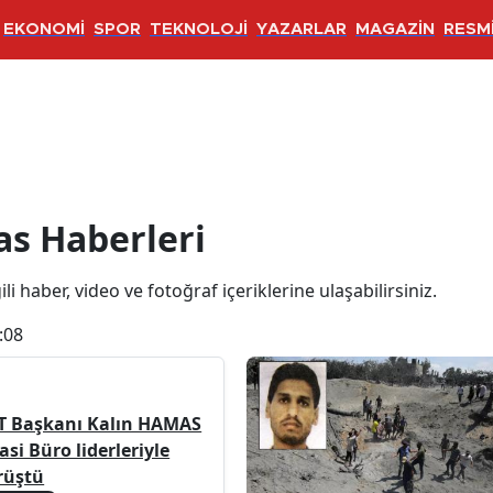
EKONOMİ
SPOR
TEKNOLOJİ
YAZARLAR
MAGAZİN
RESMİ
ri
s Haberleri
li haber, video ve fotoğraf içeriklerine ulaşabilirsiniz.
:08
T Başkanı Kalın HAMAS
asi Büro liderleriyle
rüştü