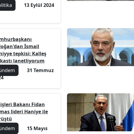
litika
13 Eylül 2024
mhurbaşkanı
doğan'dan İsmail
iyye tepkisi: Kalleş
ikastı lanetliyorum
ündem
31 Temmuz
24
işleri Bakanı Fidan
mas lideri Haniye ile
rüştü
ündem
15 Mayıs