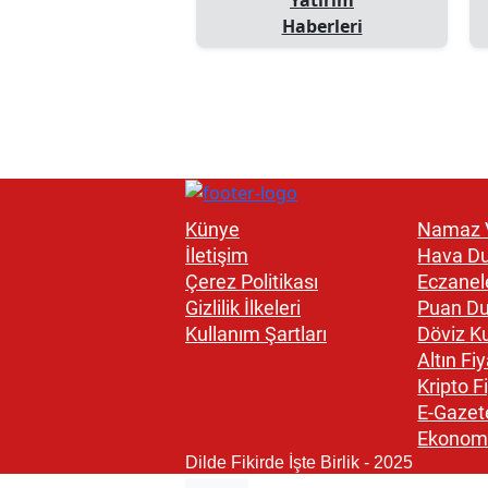
Haberleri
Künye
Namaz V
İletişim
Hava D
Çerez Politikası
Eczanel
Gizlilik İlkeleri
Puan D
Kullanım Şartları
Döviz Ku
Altın Fiy
Kripto Fi
E-Gazet
Ekonom
Dilde Fikirde İşte Birlik - 2025