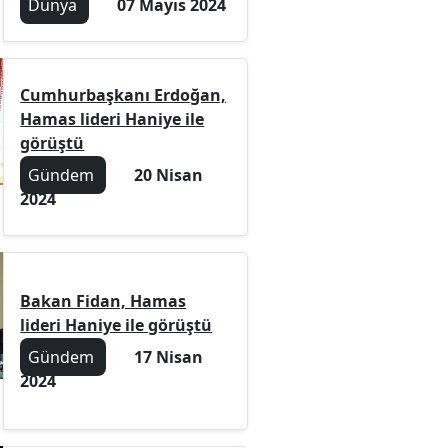
Dünya
07 Mayıs 2024
Cumhurbaşkanı Erdoğan,
Hamas lideri Haniye ile
görüştü
Gündem
20 Nisan
2024
Bakan Fidan, Hamas
lideri Haniye ile görüştü
Gündem
17 Nisan
2024