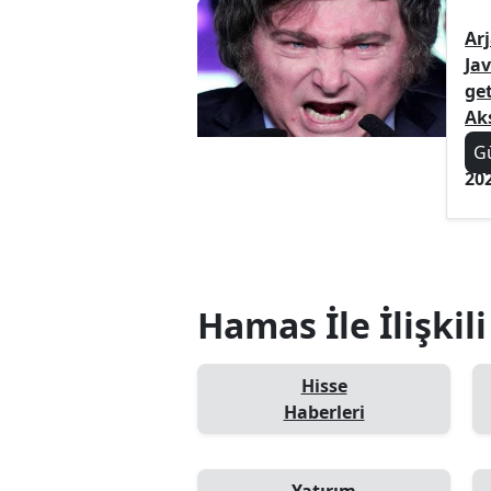
Ar
Jav
ge
Ak
G
20
Hamas İle İlişkil
Hisse
Haberleri
Yatırım