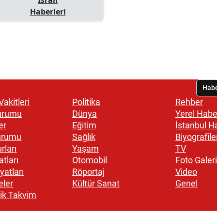
Haberleri
akitleri
Politika
Rehber
urumu
Dünya
Yerel Habe
er
Eğitim
İstanbul H
urumu
Sağlık
Biyografile
rları
Yaşam
TV
atları
Otomobil
Foto Galeri
yatları
Röportaj
Video
eler
Kültür Sanat
Genel
ik Takvim