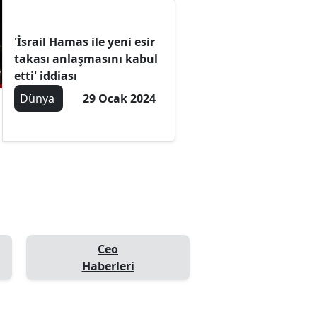
'İsrail Hamas ile yeni esir
takası anlaşmasını kabul
etti' iddiası
Dünya
29 Ocak 2024
Ceo
Haberleri