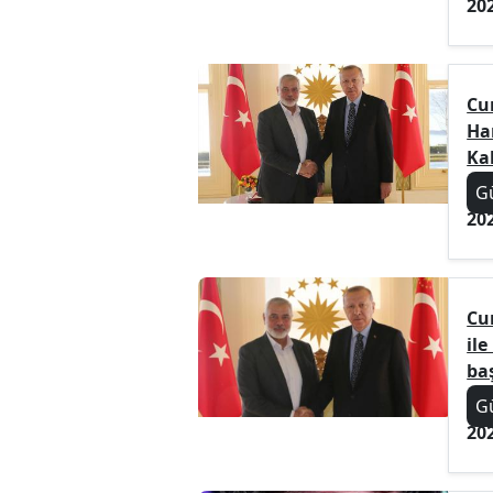
20
Cu
Ham
Ka
G
20
Cu
il
ba
G
20