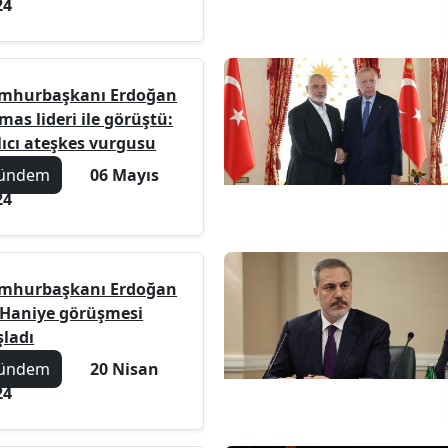
24
mhurbaşkanı Erdoğan
as lideri ile görüştü:
lıcı ateşkes vurgusu
ündem
06 Mayıs
24
mhurbaşkanı Erdoğan
e Haniye görüşmesi
şladı
ündem
20 Nisan
24