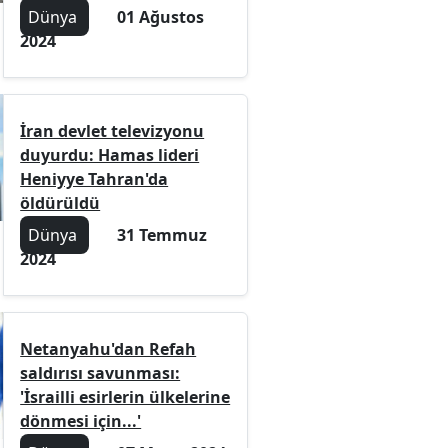
Dünya
01 Ağustos
2024
İran devlet televizyonu
duyurdu: Hamas lideri
Heniyye Tahran'da
öldürüldü
Dünya
31 Temmuz
2024
Netanyahu'dan Refah
saldırısı savunması:
'İsrailli esirlerin ülkelerine
dönmesi için...'