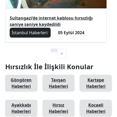
Sultangazi’de internet kablosu hırsızlığı
saniye saniye kaydedildi
İstanbul Haberleri
05 Eylül 2024
>
Hırsızlık İle İlişkili Konular
Göngören
Tavşan
Kartepe
Haberleri
Haberleri
Haberleri
Ayakkabı
Hırsız
Kocaeli
Haberleri
Haberleri
Haberleri