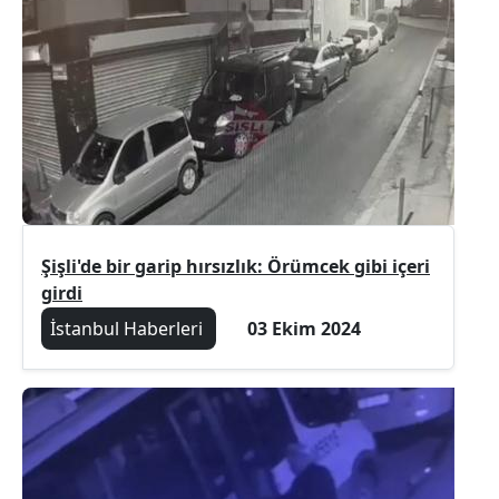
Şişli'de bir garip hırsızlık: Örümcek gibi içeri
girdi
İstanbul Haberleri
03 Ekim 2024