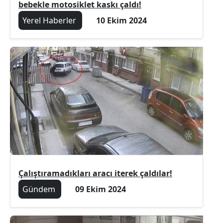
bebekle motosiklet kaskı çaldı!
Yerel Haberler
10 Ekim 2024
Çalıştıramadıkları aracı iterek çaldılar!
Gündem
09 Ekim 2024