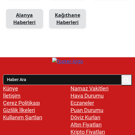
Alanya
Kağıthane
Haberleri
Haberleri
Künye
Namaz Vakitleri
İletişim
Hava Durumu
Çerez Politikası
Eczaneler
Gizlilik İlkeleri
Puan Durumu
Kullanım Şartları
Döviz Kurları
Altın Fiyatları
Kripto Fiyatları