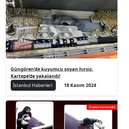
Güngören’de kuyumcu soyan hırsız,
Kartepe’de yakalandı!
İstanbul Haberleri
18 Kasım 2024