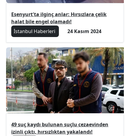
Esenyurt'ta ilginç anlar: Hırsızlara çelik
halat bile engel olamadı!
İstanbul Haberleri
24 Kasım 2024
49 suç kaydı bulunan suçlu cezaevinden
izinli çıktı, hırsızlıktan yakalandı!