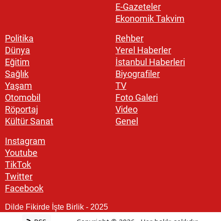
E-Gazeteler
Ekonomik Takvim
Politika
Rehber
Dünya
Yerel Haberler
Eğitim
İstanbul Haberleri
Sağlık
Biyografiler
Yaşam
TV
Otomobil
Foto Galeri
Röportaj
Video
Kültür Sanat
Genel
Instagram
Youtube
TikTok
Twitter
Facebook
Dilde Fikirde İşte Birlik - 2025