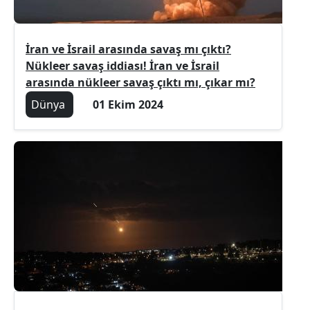
İran ve İsrail arasında savaş mı çıktı?
Nükleer savaş iddiası! İran ve İsrail
arasında nükleer savaş çıktı mı, çıkar mı?
Dünya
01 Ekim 2024