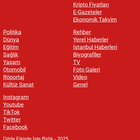
Kripto Fiyatları
E-Gazeteler
Ekonomik Takvim
Politika
Rehber
Dünya
Yerel Haberler
Eğitim
İstanbul Haberleri
Sağlık
Biyografiler
Yaşam
TV
Otomobil
Foto Galeri
Röportaj
Video
Kültür Sanat
Genel
Instagram
Youtube
TikTok
Twitter
Facebook
Dilde Fikirde İşte Birlik - 2025