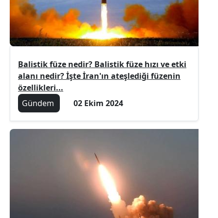
Balistik füze nedir? Balistik füze hızı ve etki
alanı nedir? İşte İran'ın ateşlediği füzenin
özellikleri...
Gündem
02 Ekim 2024