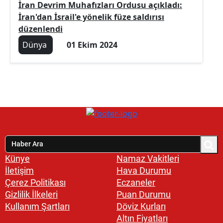
İran Devrim Muhafızları Ordusu açıkladı:
İran'dan İsrail'e yönelik füze saldırısı
düzenlendi
Dünya
01 Ekim 2024
Künye
Namaz Vakitleri
İletişim
Hava Durumu
Çerez Politikası
Eczaneler
Gizlilik İlkeleri
Puan Durumu
Kullanım Şartları
Döviz Kurları
Altın Fiyatları