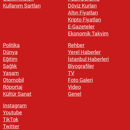
Kullanım Şartları
Döviz Kurları
Altın Fiyatları
Kripto Fiyatları
E-Gazeteler
Ekonomik Takvim
Politika
Rehber
Dünya
Yerel Haberler
Eğitim
İstanbul Haberleri
Sağlık
Biyografiler
Yaşam
TV
Otomobil
Foto Galeri
Röportaj
Video
Kültür Sanat
Genel
Instagram
Youtube
TikTok
Twitter