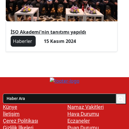
İSO Akademi'nin tanıtımı yapıldı
Haberler
15 Kasım 2024
Künye
Namaz Vakitleri
İletişim
Hava Durumu
Çerez Politikası
Eczaneler
Gizlilik İlkeleri
Puan Durumu