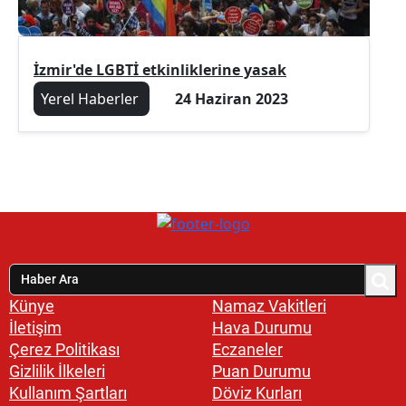
İzmir'de LGBTİ etkinliklerine yasak
Yerel Haberler
24 Haziran 2023
Künye
Namaz Vakitleri
İletişim
Hava Durumu
Çerez Politikası
Eczaneler
Gizlilik İlkeleri
Puan Durumu
Kullanım Şartları
Döviz Kurları