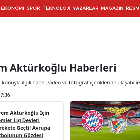
EKONOMİ
SPOR
TEKNOLOJİ
YAZARLAR
MAGAZİN
RESMİ
ğlu Haberleri
m Aktürkoğlu Haberleri
onuyla ilgili haber, video ve fotoğraf içeriklerine ulaşabilirs
17:36
rem Aktürkoğlu İçin
emier Lig Devleri
rekete Geçti! Avrupa
tbolunun Gözdesi