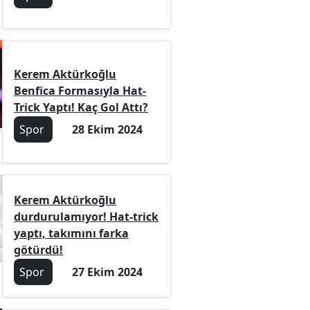
Kerem Aktürkoğlu
Benfica Formasıyla Hat-
Trick Yaptı! Kaç Gol Attı?
Spor
28 Ekim 2024
Kerem Aktürkoğlu
durdurulamıyor! Hat-trick
yaptı, takımını farka
götürdü!
Spor
27 Ekim 2024