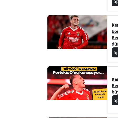
S
Ke
bo
Ben
dün
S
Ke
Ben
bü
S