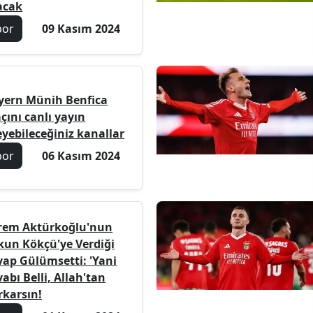
acak
por
09 Kasım 2024
yern Münih Benfica
çını canlı yayın
eyebileceğiniz kanallar
por
06 Kasım 2024
rem Aktürkoğlu'nun
kun Kökçü'ye Verdiği
vap Gülümsetti: 'Yani
abı Belli, Allah'tan
rkarsın!