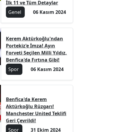
İlk 11 ve Tüm Detaylar
Genel
06 Kasım 2024
Kerem Aktürkoğlu'ndan
Portekiz'e İmza! Ayın
Forveti Seçilen Milli Yıldız,
Benfica'da Fırtına Gibi!
Spor
06 Kasım 2024
Benfica'da Kerem
Aktürkoğlu Rüzgarı!
Manchester United Teklifi
Geri Çevrildi!
Spor
31 Ekim 2024