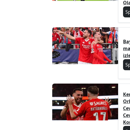
Ol
S
Ba
ma
izl
S
Ke
Or
Ce
Cev
Ko