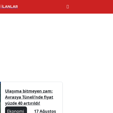
 İLANLAR
Ulaşıma bitmeyen zam:
Avrasya Tüneli’nde fiyat
yüzde 40 artırıldı!
Ekonomi
17 Ağustos