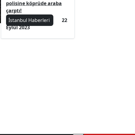
polisine köprüde araba
çarptı!
İstanbul Haberleri
22
Eylül 2023