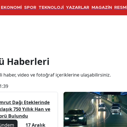
EKONOMİ
SPOR
TEKNOLOJİ
YAZARLAR
MAGAZİN
RESMİ
ri
ü Haberleri
i haber, video ve fotoğraf içeriklerine ulaşabilirsiniz.
1:39
mrut Dağı Eteklerinde
laşık 750 Yıllık Han ve
prü Bulundu
ündem
17 Aralık