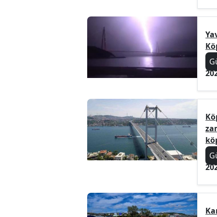
Ya
Kö
G
20
Kö
zam
köp
G
20
Ka