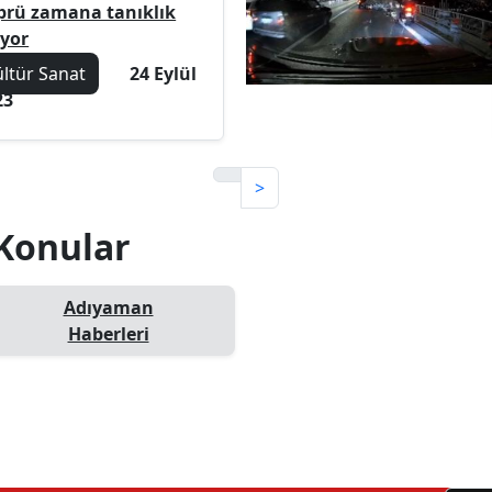
prü zamana tanıklık
iyor
ültür Sanat
24 Eylül
23
>
 Konular
Adıyaman
Haberleri