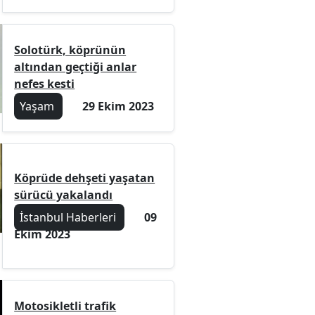
Solotürk, köprünün
altından geçtiği anlar
nefes kesti
Yaşam
29 Ekim 2023
Köprüde dehşeti yaşatan
sürücü yakalandı
İstanbul Haberleri
09
Ekim 2023
Motosikletli trafik