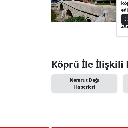
kö
ed
K
20
Köprü İle İlişkili
Nemrut Dağı
Haberleri