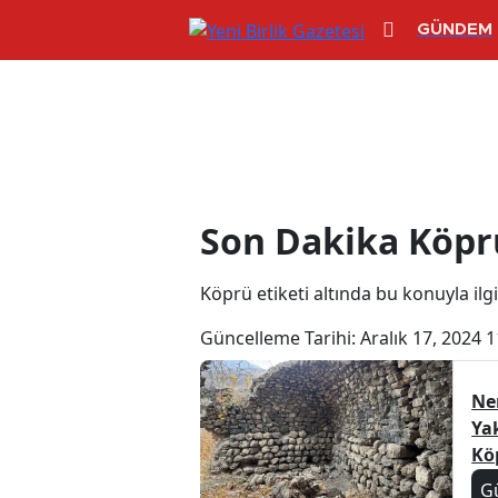
GÜNDEM
Köprü Haberle
Son Dakika Köpr
Köprü etiketi altında bu konuyla ilgil
Güncelleme Tarihi:
Aralık 17, 2024 1
Ne
Yak
Kö
G