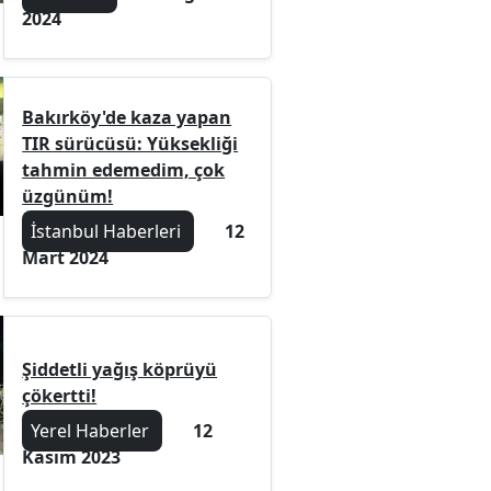
2024
Bakırköy'de kaza yapan
TIR sürücüsü: Yüksekliği
tahmin edemedim, çok
üzgünüm!
İstanbul Haberleri
12
Mart 2024
Şiddetli yağış köprüyü
çökertti!
Yerel Haberler
12
Kasım 2023