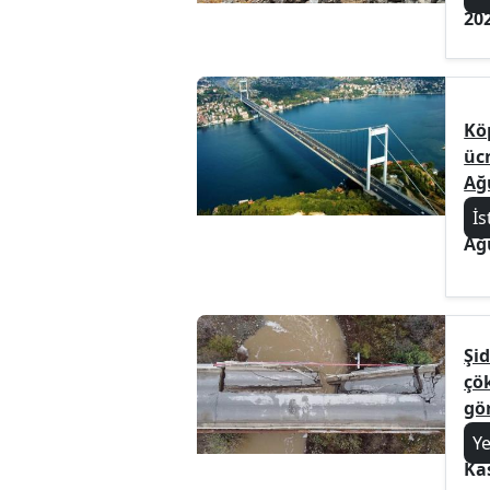
20
Kö
üc
Ağ
İs
Ağ
Şi
çö
gö
Y
Ka