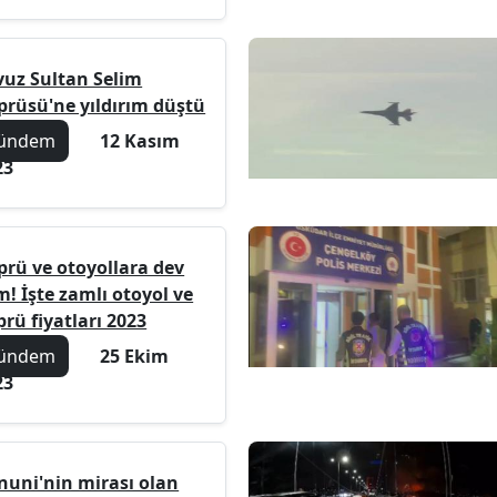
vuz Sultan Selim
prüsü'ne yıldırım düştü
ündem
12 Kasım
23
prü ve otoyollara dev
! İşte zamlı otoyol ve
rü fiyatları 2023
ündem
25 Ekim
23
nuni'nin mirası olan