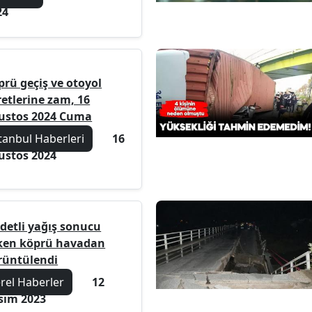
24
prü geçiş ve otoyol
retlerine zam, 16
ustos 2024 Cuma
tanbul Haberleri
16
ustos 2024
ddetli yağış sonucu
ken köprü havadan
rüntülendi
erel Haberler
12
sım 2023