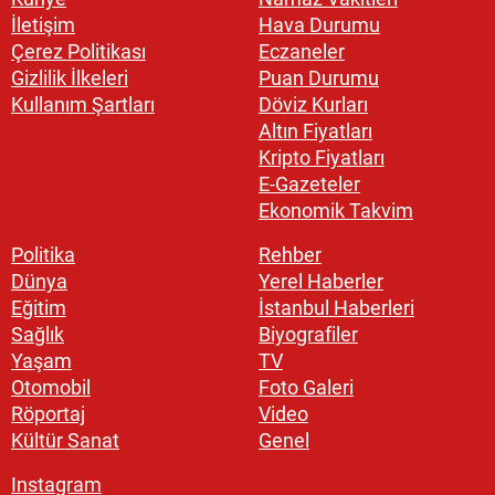
İletişim
Hava Durumu
Çerez Politikası
Eczaneler
Gizlilik İlkeleri
Puan Durumu
Kullanım Şartları
Döviz Kurları
Altın Fiyatları
Kripto Fiyatları
E-Gazeteler
Ekonomik Takvim
Politika
Rehber
Dünya
Yerel Haberler
Eğitim
İstanbul Haberleri
Sağlık
Biyografiler
Yaşam
TV
Otomobil
Foto Galeri
Röportaj
Video
Kültür Sanat
Genel
Instagram