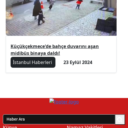
Küçükçekmece'de bahçe duvarını aşan
midibüs binaya daldı!
İstanbul Haberleri
23 Eylül 2024
Künye
Namaz Vakitleri