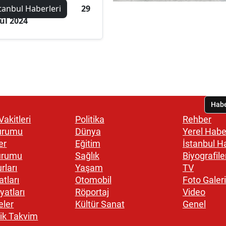
tanbul Haberleri
29
ül 2024
akitleri
Politika
Rehber
urumu
Dünya
Yerel Habe
er
Eğitim
İstanbul H
urumu
Sağlık
Biyografile
rları
Yaşam
TV
atları
Otomobil
Foto Galeri
yatları
Röportaj
Video
eler
Kültür Sanat
Genel
ik Takvim