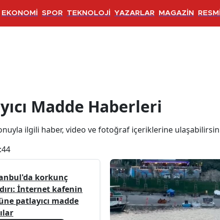
EKONOMİ
SPOR
TEKNOLOJİ
YAZARLAR
MAGAZİN
RESMİ
e Haberleri
yıcı Madde Haberleri
uyla ilgili haber, video ve fotoğraf içeriklerine ulaşabilirsin
:44
tanbul'da korkunç
dırı: İnternet kafenin
üne patlayıcı madde
ılar