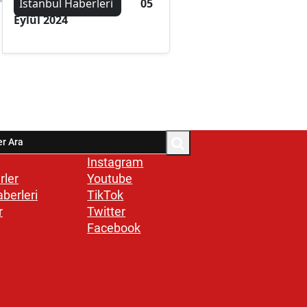
İstanbul Haberleri
05
Eylül 2024
Instagram
rler
Youtube
aberleri
TikTok
r
Twitter
Facebook