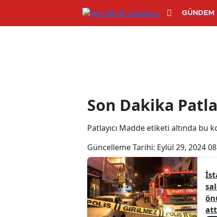
GÜNDEM
Patlayıcı Madd
Son Dakika Patla
Patlayıcı Madde etiketi altında bu kon
Güncelleme Tarihi:
Eylül 29, 2024 08
İs
sal
ön
att