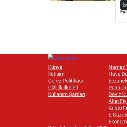
İs
Eyl
Künye
Namaz V
İletişim
Hava D
Çerez Politikası
Eczanel
Gizlilik İlkeleri
Puan D
Kullanım Şartları
Döviz Ku
Altın Fiy
Kripto Fi
E-Gazet
Ekonom