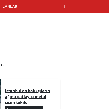
 İLANLAR
iz.
İstanbul'da balıkçıların
ağına patlayıcı metal
cisim takıldı