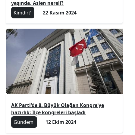
yaşında, Aslen nereli?
Kimdir?
22 Kasım 2024
AK Parti'de 8. Büyük Olağan Kongre'ye
hazırlık: İlçe kongreleri başladı
Gündem
12 Ekim 2024