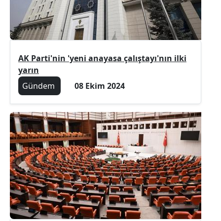
AK Parti'nin 'yeni anayasa çalıştayı'nın ilki
yarın
Gündem
08 Ekim 2024