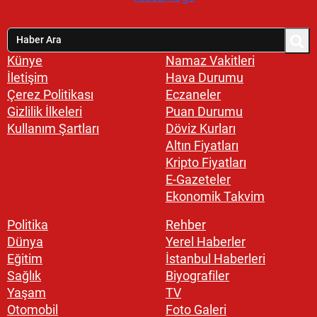
Künye
Namaz Vakitleri
İletişim
Hava Durumu
Çerez Politikası
Eczaneler
Gizlilik İlkeleri
Puan Durumu
Kullanım Şartları
Döviz Kurları
Altın Fiyatları
Kripto Fiyatları
E-Gazeteler
Ekonomik Takvim
Politika
Rehber
Dünya
Yerel Haberler
Eğitim
İstanbul Haberleri
Sağlık
Biyografiler
Yaşam
TV
Otomobil
Foto Galeri