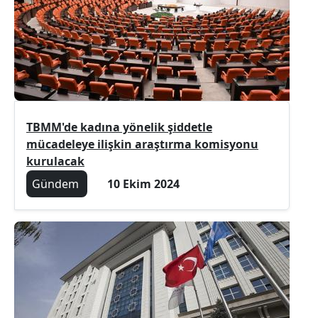
TBMM'de kadına yönelik şiddetle
mücadeleye ilişkin araştırma komisyonu
kurulacak
Gündem
10 Ekim 2024