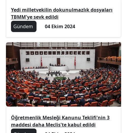
Yedi milletvekilin dokunulmazlık dosyaları
TBMM'ye sevk edildi
Gündem
04 Ekim 2024
Öğretmenlik Mesleği Kanunu Teklifi'nin 3
maddesi daha Meclis'te kabul edildi