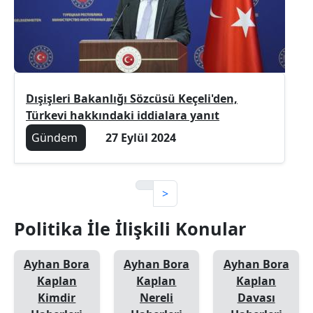
Dışişleri Bakanlığı Sözcüsü Keçeli'den,
Türkevi hakkındaki iddialara yanıt
Gündem
27 Eylül 2024
>
Politika İle İlişkili Konular
Ayhan Bora
Ayhan Bora
Ayhan Bora
Kaplan
Kaplan
Kaplan
Kimdir
Nereli
Davası