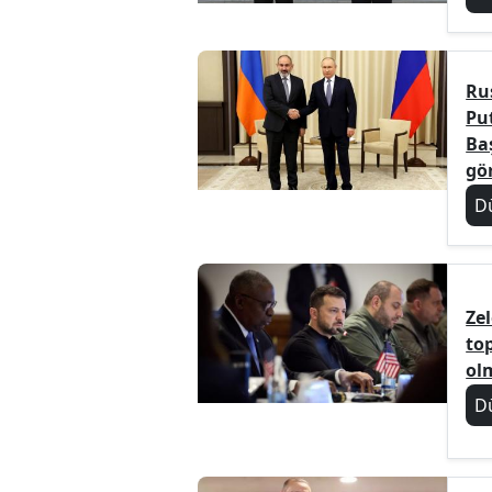
Ru
Pu
Ba
gö
D
Ze
to
ol
D