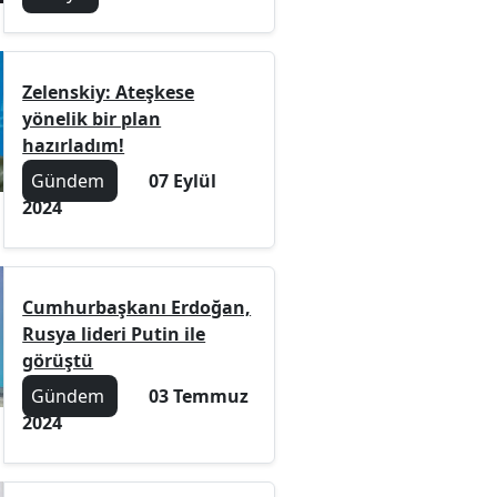
Zelenskiy: Ateşkese
yönelik bir plan
hazırladım!
Gündem
07 Eylül
2024
Cumhurbaşkanı Erdoğan,
Rusya lideri Putin ile
görüştü
Gündem
03 Temmuz
2024