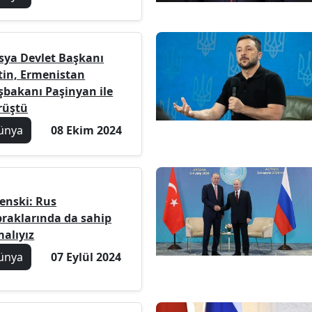
sya Devlet Başkanı
tin, Ermenistan
şbakanı Paşinyan ile
rüştü
ünya
08 Ekim 2024
lenski: Rus
praklarında da sahip
malıyız
ünya
07 Eylül 2024