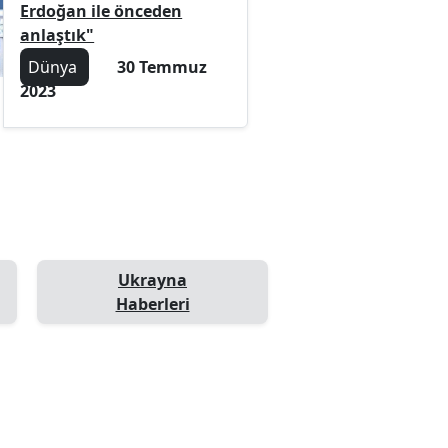
Erdoğan ile önceden
anlaştık"
Dünya
30 Temmuz
2023
Ukrayna
Haberleri