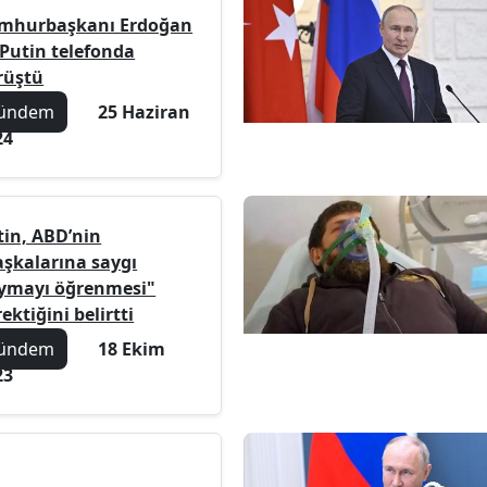
mhurbaşkanı Erdoğan
 Putin telefonda
rüştü
ündem
25 Haziran
24
tin, ABD’nin
aşkalarına saygı
ymayı öğrenmesi"
ektiğini belirtti
ündem
18 Ekim
23