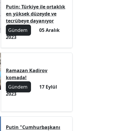
Putin: Türkiye ile ortaklık
en yüksek düzeyde ve
tecrübeye dayanıyor
Gündem
05 Aralık
2023
Ramazan Kadirov
komada!
Gündem
17 Eylül
2023
Putin "Cumhurbaşkanı