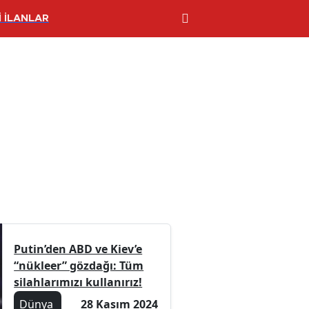
 İLANLAR
Putin’den ABD ve Kiev’e
“nükleer” gözdağı: Tüm
silahlarımızı kullanırız!
Dünya
28 Kasım 2024