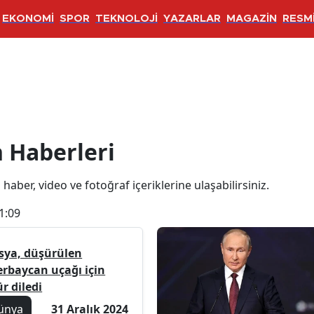
EKONOMİ
SPOR
TEKNOLOJİ
YAZARLAR
MAGAZİN
RESMİ
i
 Haberleri
i haber, video ve fotoğraf içeriklerine ulaşabilirsiniz.
1:09
sya, düşürülen
erbaycan uçağı için
r diledi
ünya
31 Aralık 2024