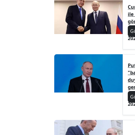
Cu
ile
gö
G
20
Pu
"b
du
ger
G
20