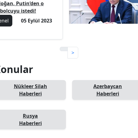
doğan, Putin’den o
bolcuyu istedi!
enel
05 Eylül 2023
>
 Konular
Nükleer Silah
Azerbaycan
Haberleri
Haberleri
Rusya
Haberleri