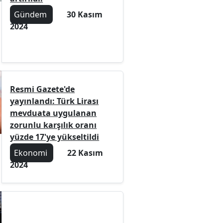
Gündem
30 Kasım
2024
Resmi Gazete'de
yayınlandı: Türk Lirası
mevduata uygulanan
zorunlu karşılık oranı
yüzde 17'ye yükseltildi
Ekonomi
22 Kasım
2024