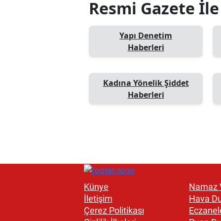
Resmi Gazete İle 
Yapı Denetim
Haberleri
Kadına Yönelik Şiddet
Haberleri
Künye
Namaz V
İletişim
Hava D
Çerez Politikası
Eczanel