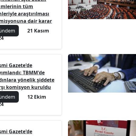
ümlerinin tüm
leriyle araştırılması
misyonuna dair karar
ündem
21 Kasım
24
smi Gazete'de
yımlandı: TBMM'de
dınlara yönelik şiddete
rşı komisyon kuruldu
ündem
12 Ekim
24
smi Gazete'de