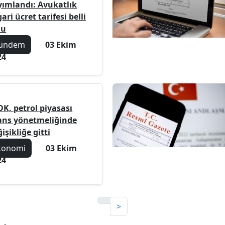
yımlandı: Avukatlık
ari ücret tarifesi belli
du
ündem
03 Ekim
24
DK, petrol piyasası
sans yönetmeliğinde
işikliğe gitti
konomi
03 Ekim
24
>