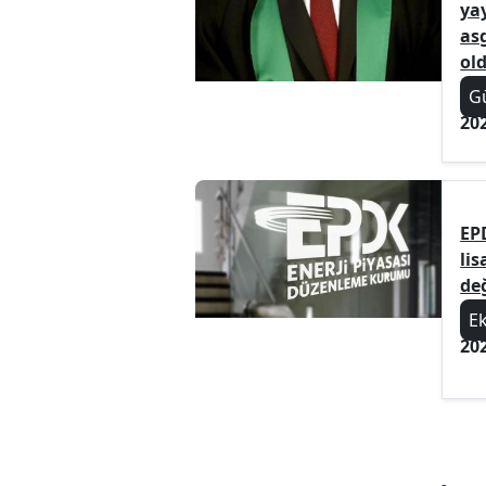
ya
asg
ol
G
20
EP
li
değ
E
20