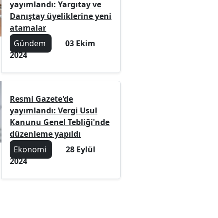
yayımlandı: Yargıtay ve
Danıştay üyeliklerine yeni
atamalar
Gündem
03 Ekim
2024
Resmi Gazete'de
yayımlandı: Vergi Usul
Kanunu Genel Tebliği'nde
düzenleme yapıldı
Ekonomi
28 Eylül
2024