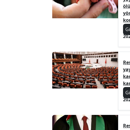
öl
yön
ko
G
20
Re
ya
ka
ka
G
20
Re