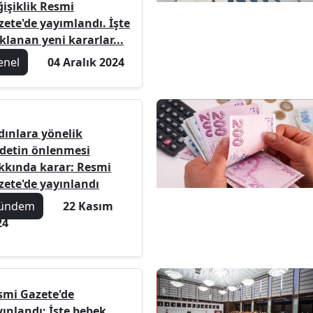
ğişiklik Resmi
zete'de yayımlandı. İşte
klanan yeni kararlar...
enel
04 Aralık 2024
dınlara yönelik
ddetin önlenmesi
kkında karar: Resmi
zete'de yayınlandı
ündem
22 Kasım
24
smi Gazete'de
yınlandı: İşte bebek