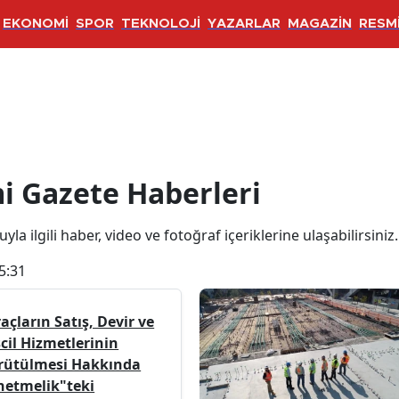
EKONOMİ
SPOR
TEKNOLOJİ
YAZARLAR
MAGAZİN
RESMİ
Haberleri
i Gazete Haberleri
la ilgili haber, video ve fotoğraf içeriklerine ulaşabilirsiniz.
5:31
açların Satış, Devir ve
cil Hizmetlerinin
rütülmesi Hakkında
netmelik"teki