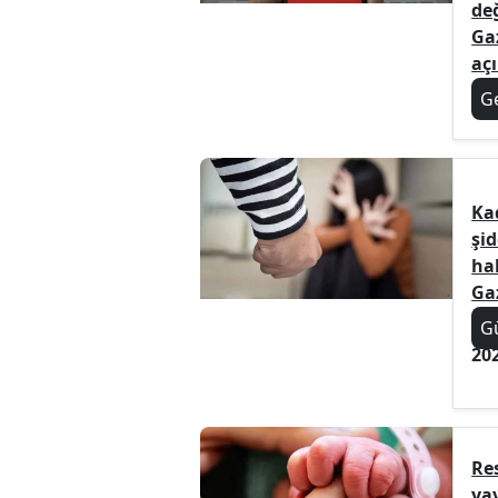
de
Ga
açı
G
Ka
şi
ha
Ga
G
20
Re
ya