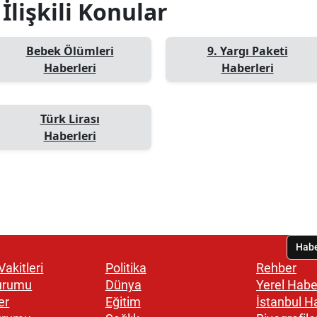
İlişkili Konular
Bebek Ölümleri
9. Yargı Paketi
Haberleri
Haberleri
Türk Lirası
Haberleri
akitleri
Politika
Rehber
urumu
Dünya
Yerel Habe
er
Eğitim
İstanbul H