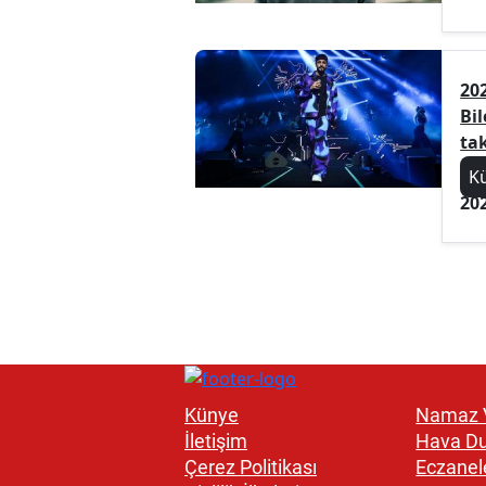
202
Bil
ta
K
20
Künye
Namaz V
İletişim
Hava D
Çerez Politikası
Eczanel