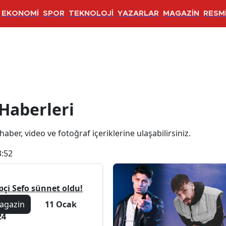
EKONOMİ
SPOR
TEKNOLOJİ
YAZARLAR
MAGAZİN
RESMİ
Haberleri
 haber, video ve fotoğraf içeriklerine ulaşabilirsiniz.
3:52
pçi Sefo sünnet oldu!
agazin
11 Ocak
24