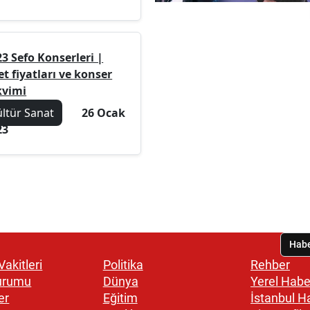
3 Sefo Konserleri |
et fiyatları ve konser
kvimi
ültür Sanat
26 Ocak
23
akitleri
Politika
Rehber
urumu
Dünya
Yerel Habe
er
Eğitim
İstanbul H