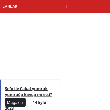
 İLANLAR
Sefo ile Çakal yumruk
yumruğa kavga mı etti?
Magazin
14 Eylül
2023