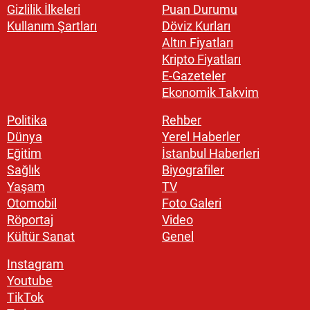
Gizlilik İlkeleri
Puan Durumu
Kullanım Şartları
Döviz Kurları
Altın Fiyatları
Kripto Fiyatları
E-Gazeteler
Ekonomik Takvim
Politika
Rehber
Dünya
Yerel Haberler
Eğitim
İstanbul Haberleri
Sağlık
Biyografiler
Yaşam
TV
Otomobil
Foto Galeri
Röportaj
Video
Kültür Sanat
Genel
Instagram
Youtube
TikTok