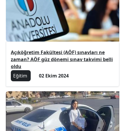
Açıköğretim Fakültesi (AÖF) sınavları ne
zaman? AÖF güz dönemi sınav takvimi belli
oldu
Eğitim
02 Ekim 2024