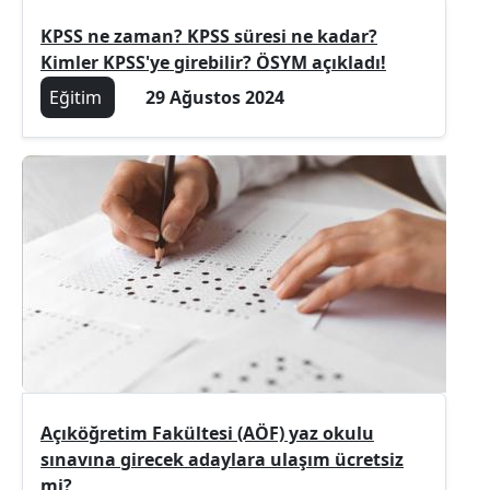
KPSS ne zaman? KPSS süresi ne kadar?
Kimler KPSS'ye girebilir? ÖSYM açıkladı!
Eğitim
29 Ağustos 2024
Açıköğretim Fakültesi (AÖF) yaz okulu
sınavına girecek adaylara ulaşım ücretsiz
mi?