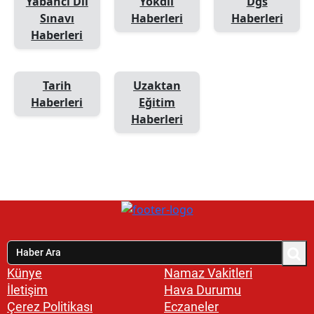
Yabancı Dil
Yökdil
Dgs
Sınavı
Haberleri
Haberleri
Haberleri
Tarih
Uzaktan
Haberleri
Eğitim
Haberleri
Künye
Namaz Vakitleri
İletişim
Hava Durumu
Çerez Politikası
Eczaneler