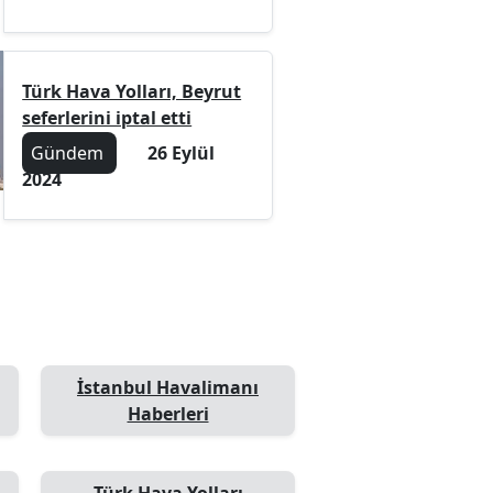
Türk Hava Yolları, Beyrut
seferlerini iptal etti
Gündem
26 Eylül
2024
İstanbul Havalimanı
Haberleri
Türk Hava Yolları