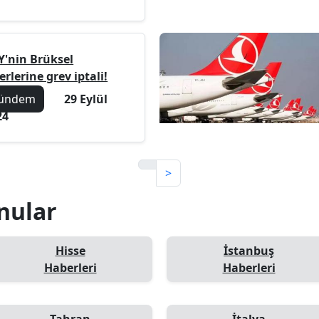
Y'nin Brüksel
erlerine grev iptali!
ündem
29 Eylül
24
>
onular
Hisse
İstanbuş
Haberleri
Haberleri
Tahran
İtalya