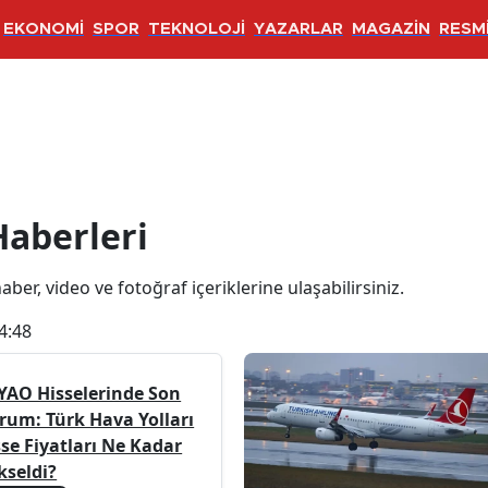
EKONOMİ
SPOR
TEKNOLOJİ
YAZARLAR
MAGAZİN
RESMİ
Haberleri
haber, video ve fotoğraf içeriklerine ulaşabilirsiniz.
4:48
YAO Hisselerinde Son
rum: Türk Hava Yolları
sse Fiyatları Ne Kadar
kseldi?