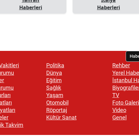
Haberleri
Haberleri
akitleri
Politika
Rehber
urumu
Dünya
Yerel Habe
er
Eğitim
İstanbul H
urumu
Sağlık
Biyografile
rları
Yaşam
TV
atları
Otomobil
Foto Galeri
yatları
Röportaj
Video
eler
Kültür Sanat
Genel
ik Takvim