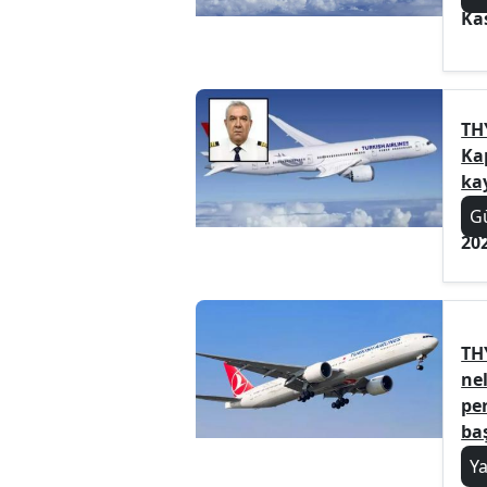
Ka
TH
Ka
ka
G
20
TH
nel
pe
baş
Y