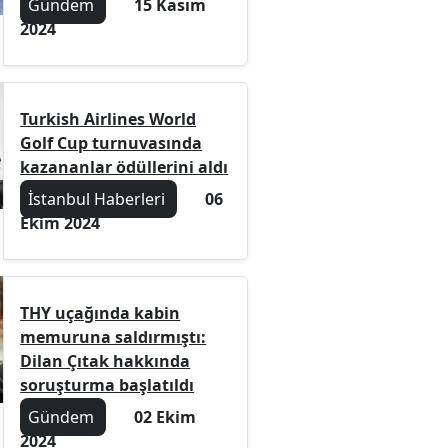
Gündem
15 Kasım
2024
Turkish Airlines World
Golf Cup turnuvasında
kazananlar ödüllerini aldı
İstanbul Haberleri
06
Ekim 2024
THY uçağında kabin
memuruna saldırmıştı:
Dilan Çıtak hakkında
soruşturma başlatıldı
Gündem
02 Ekim
2024