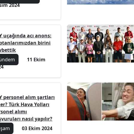
sım 2024
Y uçağında acı anons:
ptanlarımızdan birini
ybettik
ündem
11 Ekim
24
Y personel alım şartları
er? Türk Hava Yolları
rsonel alımı
vuruları nasıl yapılır?
aşam
03 Ekim 2024