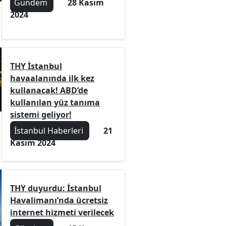
Gündem
28 Kasım
2024
THY İstanbul
havaalanında ilk kez
kullanacak! ABD’de
kullanılan yüz tanıma
sistemi geliyor!
İstanbul Haberleri
21
Kasım 2024
THY duyurdu: İstanbul
Havalimanı’nda ücretsiz
internet hizmeti verilecek