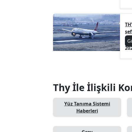
TH
sef
G
20
Thy İle İlişkili K
Yüz Tanıma Sistemi
Haberleri
Grev