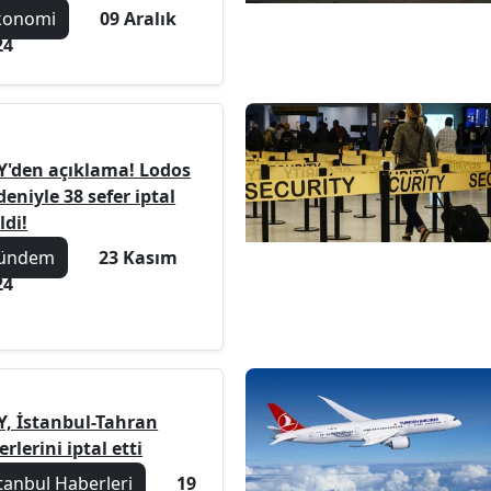
konomi
09 Aralık
24
Y'den açıklama! Lodos
eniyle 38 sefer iptal
ldi!
ündem
23 Kasım
24
Y, İstanbul-Tahran
erlerini iptal etti
tanbul Haberleri
19