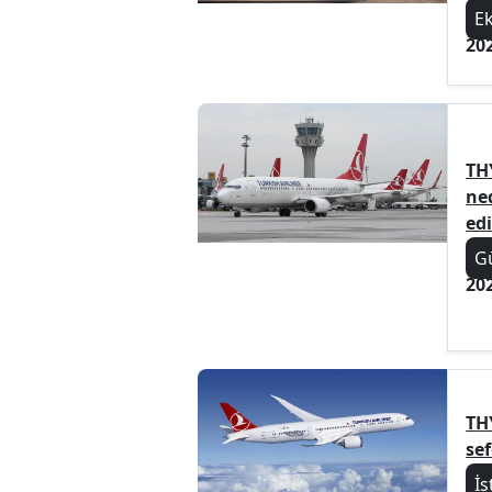
E
20
TH
ned
edi
G
20
TH
sef
İs