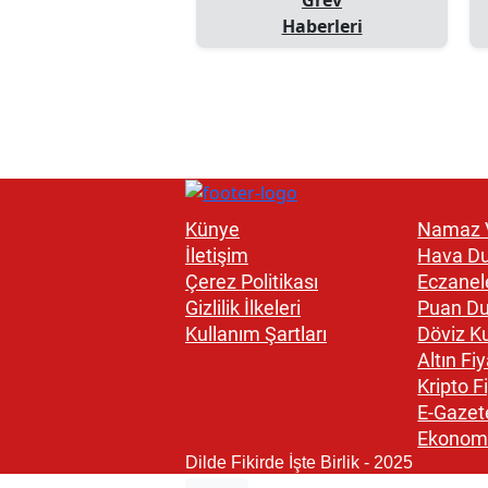
Haberleri
Künye
Namaz V
İletişim
Hava D
Çerez Politikası
Eczanel
Gizlilik İlkeleri
Puan D
Kullanım Şartları
Döviz Ku
Altın Fiy
Kripto Fi
E-Gazet
Ekonom
Dilde Fikirde İşte Birlik - 2025