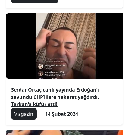
Serdar Ortaç canlı yayında Erdoğan’ı
savundu CHP’lilere hakaret yağdırdı,
Tarkan’a küfür etti!
Magazin
14 Şubat 2024