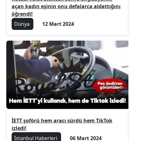
açan kadın eşinin onu defalarca aldattığını
öğrendi!
Dünya
12 Mart 2024
İETT şoförü hem aracı sürdü hem TikTok
izledi!
İstanbul Haberleri
06 Mart 2024