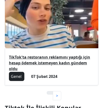
TikTok'ta restoranın reklamını yaptığı için
hesap ödemek istemeyen kadın gündem
oldu
Genel
07 Şubat 2024
>
Tiktok İle İlişkili Konular