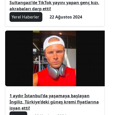
Sultangazi'de TikTok yayını yapan genç kızı,
akrabaları darp etti!
Yerel Haberler
22 Ağustos 2024
1 aydır İstanbul'da yaşamaya başlayan
İngiliz, Türkiye'deki güneş kremi fiyatlarına
isyan etti!