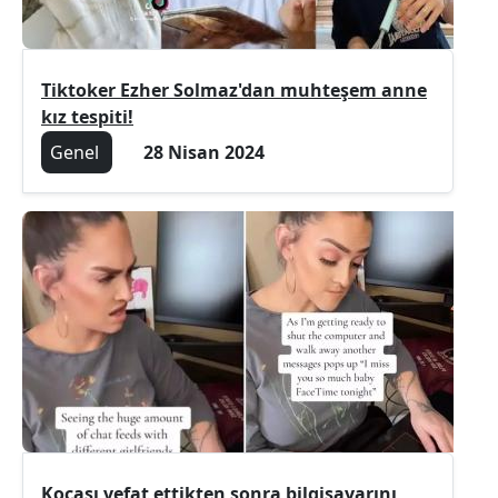
Tiktoker Ezher Solmaz'dan muhteşem anne
kız tespiti!
Genel
28 Nisan 2024
Kocası vefat ettikten sonra bilgisayarını