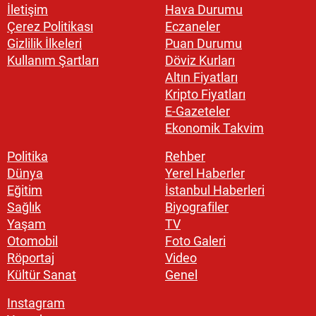
İletişim
Hava Durumu
Çerez Politikası
Eczaneler
Gizlilik İlkeleri
Puan Durumu
Kullanım Şartları
Döviz Kurları
Altın Fiyatları
Kripto Fiyatları
E-Gazeteler
Ekonomik Takvim
Politika
Rehber
Dünya
Yerel Haberler
Eğitim
İstanbul Haberleri
Sağlık
Biyografiler
Yaşam
TV
Otomobil
Foto Galeri
Röportaj
Video
Kültür Sanat
Genel
Instagram