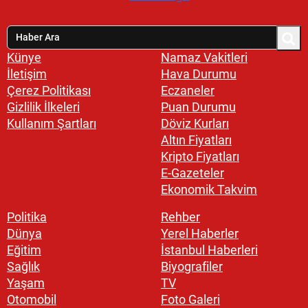
Künye
Namaz Vakitleri
İletişim
Hava Durumu
Çerez Politikası
Eczaneler
Gizlilik İlkeleri
Puan Durumu
Kullanım Şartları
Döviz Kurları
Altın Fiyatları
Kripto Fiyatları
E-Gazeteler
Ekonomik Takvim
Politika
Rehber
Dünya
Yerel Haberler
Eğitim
İstanbul Haberleri
Sağlık
Biyografiler
Yaşam
TV
Otomobil
Foto Galeri