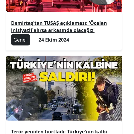
Demirtaş'tan TUSAŞ açıklaması: 'Öcalan
inisiyatif alırsa arkasında olacağız'
Genel
24 Ekim 2024
Terör yeniden hortladı: Türkiye'nin kalbi