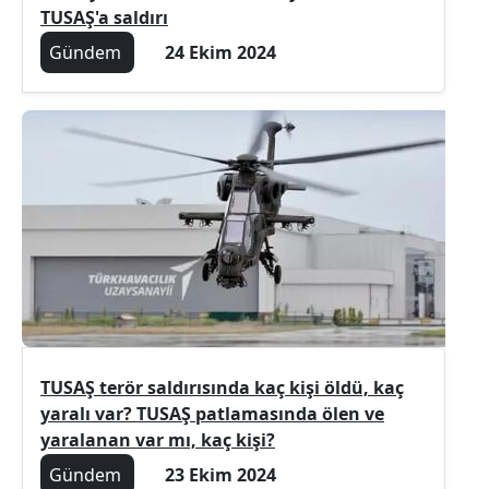
TUSAŞ'a saldırı
Gündem
24 Ekim 2024
TUSAŞ terör saldırısında kaç kişi öldü, kaç
yaralı var? TUSAŞ patlamasında ölen ve
yaralanan var mı, kaç kişi?
Gündem
23 Ekim 2024