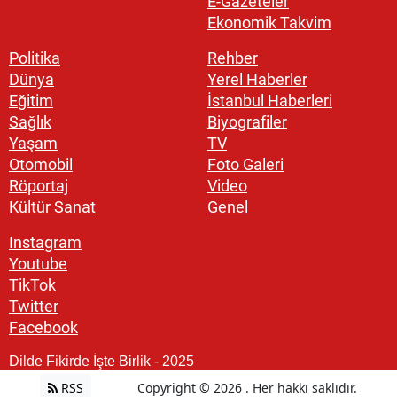
E-Gazeteler
Ekonomik Takvim
Politika
Rehber
Dünya
Yerel Haberler
Eğitim
İstanbul Haberleri
Sağlık
Biyografiler
Yaşam
TV
Otomobil
Foto Galeri
Röportaj
Video
Kültür Sanat
Genel
Instagram
Youtube
TikTok
Twitter
Facebook
Dilde Fikirde İşte Birlik - 2025
RSS
Copyright © 2026 . Her hakkı saklıdır.