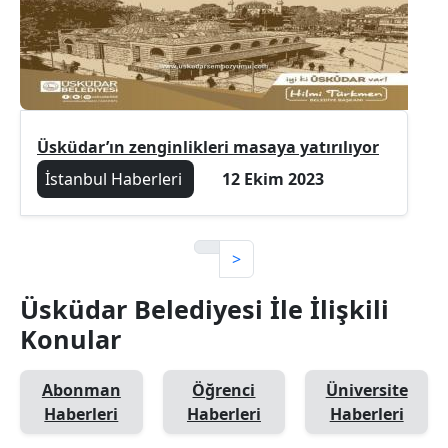
Üsküdar’ın zenginlikleri masaya yatırılıyor
İstanbul Haberleri
12 Ekim 2023
>
Üsküdar Belediyesi İle İlişkili
Konular
Abonman
Öğrenci
Üniversite
Haberleri
Haberleri
Haberleri