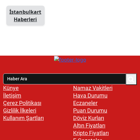
İstanbulkart
Haberleri
Künye
Namaz Vakitleri
İletişim
Hava Durumu
Çerez Politikası
Eczaneler
Gizlilik İlkeleri
Puan Durumu
Kullanım Şartları
Döviz Kurları
Altın Fiyatları
Kripto Fiyatları