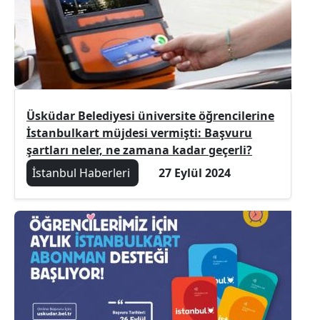
Üsküdar Belediyesi üniversite öğrencilerine
İstanbulkart müjdesi vermişti: Başvuru
şartları neler, ne zamana kadar geçerli?
İstanbul Haberleri
27 Eylül 2024