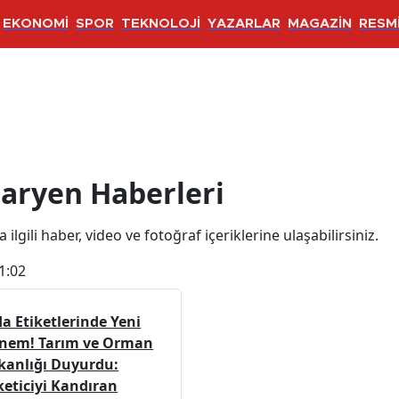
EKONOMİ
SPOR
TEKNOLOJİ
YAZARLAR
MAGAZİN
RESMİ
erleri
taryen Haberleri
ilgili haber, video ve fotoğraf içeriklerine ulaşabilirsiniz.
1:02
a Etiketlerinde Yeni
nem! Tarım ve Orman
kanlığı Duyurdu:
keticiyi Kandıran