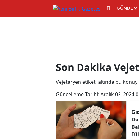
GÜNDEM
Vejetaryen Hab
Son Dakika Veje
Vejetaryen etiketi altında bu konuyla 
Güncelleme Tarihi:
Aralık 02, 2024 0
Gıd
Dö
Ba
Tü