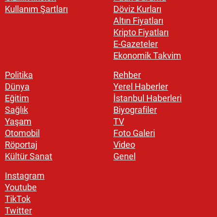
Kullanım Şartları
Döviz Kurları
Altın Fiyatları
Kripto Fiyatları
E-Gazeteler
Ekonomik Takvim
Politika
Rehber
Dünya
Yerel Haberler
Eğitim
İstanbul Haberleri
Sağlık
Biyografiler
Yaşam
TV
Otomobil
Foto Galeri
Röportaj
Video
Kültür Sanat
Genel
Instagram
Youtube
TikTok
Twitter