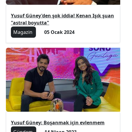
Yusuf Güney'den şok iddia! Kenan Işık şuan
"astral boyutta"
Magazin
05 Ocak 2024
Yusuf Güney: Boşanmak için evlenmem
Gündem
14 Nisan 2023