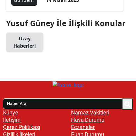
Yusuf Güney İle İlişkili Konular
Uzay
Haberleri
Künye
Namaz Vakitleri
İletişim
Hava Durumu
Çerez Politikası
Eczaneler
Gizlilik İlkeleri
Puan Durumu