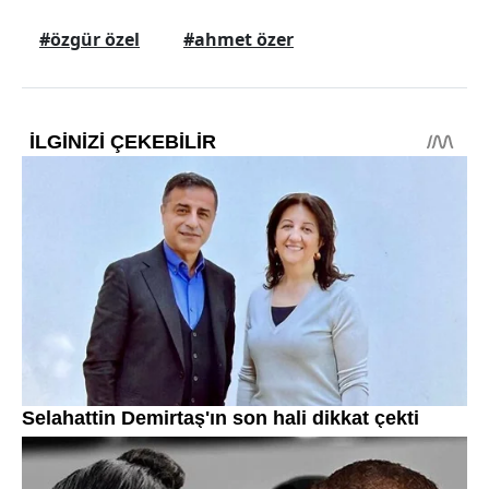
#özgür özel
#ahmet özer