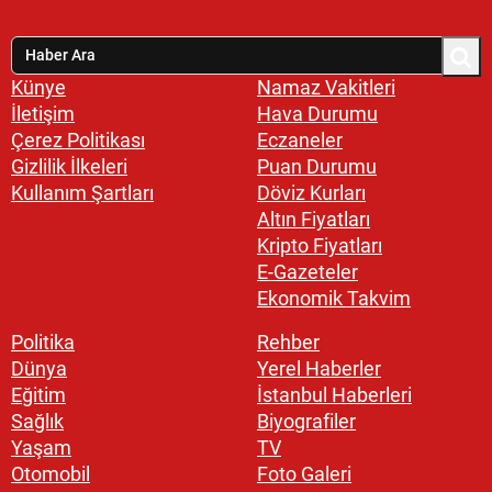
Künye
Namaz Vakitleri
İletişim
Hava Durumu
Çerez Politikası
Eczaneler
Gizlilik İlkeleri
Puan Durumu
Kullanım Şartları
Döviz Kurları
Altın Fiyatları
Kripto Fiyatları
E-Gazeteler
Ekonomik Takvim
Politika
Rehber
Dünya
Yerel Haberler
Eğitim
İstanbul Haberleri
Sağlık
Biyografiler
Yaşam
TV
Otomobil
Foto Galeri