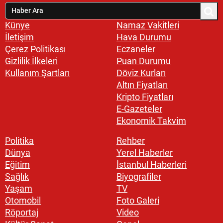
Künye
Namaz Vakitleri
İletişim
Hava Durumu
Çerez Politikası
Eczaneler
Gizlilik İlkeleri
Puan Durumu
Kullanım Şartları
Döviz Kurları
Altın Fiyatları
Kripto Fiyatları
E-Gazeteler
Ekonomik Takvim
Politika
Rehber
Dünya
Yerel Haberler
Eğitim
İstanbul Haberleri
Sağlık
Biyografiler
Yaşam
TV
Otomobil
Foto Galeri
Röportaj
Video