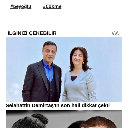
#beyoğlu
#Çökme